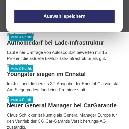
Der Fachverband Garagen-, Tankstellen und
Serviceunternehmungen der WKO zeigt mit neuen
Auswahl speichern
Berechnungen, dass die professionelle Autowäsche sowohl
besser für die Fahrzeuge als auch für die Umwelt ist.
06. August 2024
Auto & Politik
Aufholbedarf bei Lade-Infrastruktur
Laut einer Umfrage von Autoscout24 bewerten nur 16
Prozent die aktuelle E-Mobilitäts-Infrastruktur als gut.
30. Juli 2024
Auto & Politik
Youngster siegen im Ennstal
Im Juli fand die bereits 32. Ausgabe der Ennstal-Classic statt.
Am Siegerpodest fand eine Premiere statt.
26. Juni 2024
Auto & Politik
Neuer General Manager bei CarGarantie
Claus Schlicker ist künftig als General Manager Europe für
den Vertrieb der CG Car-Garantie Versicherungs-AG
zuständig.