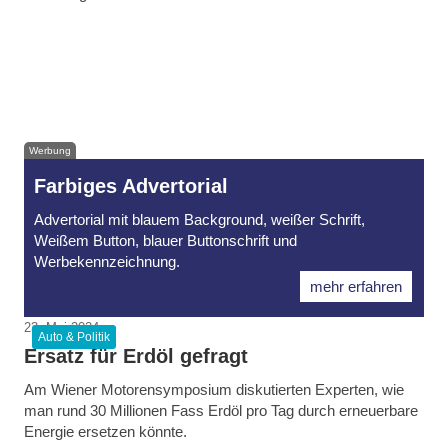
19. Juni 2024
11. Juni 2024
Bosch Innovationspreis 2024
28. Mai 2024
Scheinwerfer aus Altreifen
Banner bleibt Bleibatterie treu
Auto & Politik
Auto & Politik
Auto & Politik
Werbung
Farbiges Advertorial
Advertorial mit blauem Background, weißer Schrift,
Weißem Button, blauer Buttonschrift und
Werbekennzeichnung.
mehr erfahren
23. Mai 2024
Auto & Politik
Ersatz für Erdöl gefragt
Am Wiener Motorensymposium diskutierten Experten, wie
man rund 30 Millionen Fass Erdöl pro Tag durch erneuerbare
Energie ersetzen könnte.