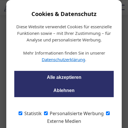
AUTOMOTIVE SERVICES
Podcast
AUTOMOTIVE AKADEMIE
AUTOMOTIVE AKADEMIE
Mediadaten
Cookies & Datenschutz
Diese Website verwendet Cookies für essenzielle
Homepage
/
Wirtschaft
Funktionen sowie – mit Ihrer Zustimmung – für
Wirtschaft
Analyse und personalisierte Werbung.
17. Oktober 2024
21. August 2024
Pionierfahrt über die Alpen
Mehr Informationen finden Sie in unserer
12. August 2024
Mobil laden – Licht und Schatten
Datenschutzerklärung
.
E-Mobilität aus Österreich
Auto & Politik
Auto & Politik
Alle akzeptieren
Auto & Politik
Ablehnen
Heimliches Advertorial
Advertorial ohne Background, ohne Button, ohne
Werbekennzeichnung
Statistik
Personalisierte Werbung
06. August 2024
Externe Medien
Auto & Politik
Umweltschutz bei der Autowäsche