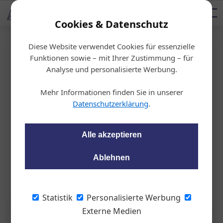
AUTOMOTIVE SERVICES
Podcast
AUTOMOTIVE AKADEMIE
AUTOMOTIVE AKADEMIE
Mediadaten
Cookies & Datenschutz
Diese Website verwendet Cookies für essenzielle
Startseite
/
Auto & Politik
Funktionen sowie – mit Ihrer Zustimmung – für
Siegerprojekte
Analyse und personalisierte Werbung.
Bosch Innovationspreis 2024
Mehr Informationen finden Sie in unserer
Datenschutzerklärung
.
wom87
19.06.2024, 11:01 Uhr
Alle akzeptieren
Die HTL Braunau siegte in den Kategorien „Mobility“ und
„Connected Living“, das TGM Wien gewann in der Kategorie
Ablehnen
„Industrial Technology“.
Statistik
Personalisierte Werbung
Externe Medien