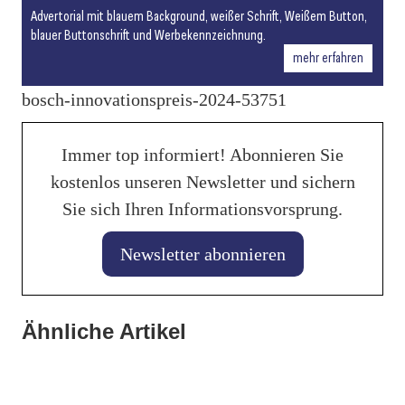
Advertorial mit blauem Background, weißer Schrift, Weißem Button,
blauer Buttonschrift und Werbekennzeichnung.
mehr erfahren
bosch-innovationspreis-2024-53751
Immer top informiert! Abonnieren Sie
kostenlos unseren Newsletter und sichern
Sie sich Ihren Informationsvorsprung.
Newsletter abonnieren
25. Januar 2026
Ähnliche Artikel
27. Januar 2026
Gabriel Felbermayr analysiert die neue
Banner vertieft Zusammenarbeit mit Autoindustrie
21. Januar 2026
Weltwirtschaftsordnung
Hyundai legt kräftig zu