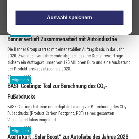
Der Schweizer Schmierstoffspezialist Motorex wird offizieller Partner in
der MotoGP von KTM. Die Zusammenarbeit baut auf einer seit 2003
Auswahl speichern
bestehenden Partnerschaft auf.
27. Januar 2026
Allgemein
Banner vertieft Zusammenarbeit mit Autoindustrie
Die Banner Group startet mit einer stabilen Auftragsbasis in das Jahr
2026. Zwei noch vor Jahresende abgeschlossene Dreijahresverträge
sichern ein Auftragsvolumen von 195 Millionen Euro und eine Auslastung
der Produktionskapazitäten bis 2028.
25. Januar 2026
Allgemein
BASF Coatings: Tool zur Berechnung des CO₂-
Fußabdrucks
BASF Coatings hat eine neue digitale Lösung zur Berechnung des CO₂-
Fußabdrucks (Product Carbon Footprint, PCF) seines gesamten
Verkaufsportfolios eingeführt.
25. Januar 2026
Allgemein
Axalta kürt „Solar Boost“ zur Autofarbe des Jahres 2026