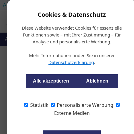
AUTOMOTIVE SERVICES
AUTOMOTIVE AKADEMIE
Cookies & Datenschutz
Diese Website verwendet Cookies für essenzielle
Funktionen sowie – mit Ihrer Zustimmung – für
Auto & Politik
Ausbildung
Werkstatt
Analyse und personalisierte Werbung.
Mehr Informationen finden Sie in unserer
Datenschutzerklärung
.
Heiml
Alle akzeptieren
Ablehnen
27.01.2026, 05:16 Uhr
Statistik
Personalisierte Werbung
Advertorial ohne Backg
Externe Medien
Werbekennzeichnung