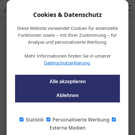
AUTOMOTIVE SERVICES
Podcast
AUTOMOTIVE AKADEMIE
AUTOMOTIVE AKADEMIE
Mediadaten
Cookies & Datenschutz
Diese Website verwendet Cookies für essenzielle
Startseite
/
Auto & Politik
Funktionen sowie – mit Ihrer Zustimmung – für
Geschäftsergebnis
Analyse und personalisierte Werbung.
Banner bleibt Bleibatterie treu
Mehr Informationen finden Sie in unserer
Datenschutzerklärung
.
wom87
28.05.2024, 15:59 Uhr
Alle akzeptieren
Trotz eines leichten Umsatzrückgangs im Vergleich zum
Vorjahr setzt die Banner Gruppe weiter auf Innovationen und
Ablehnen
nachhaltige Technologien.
Statistik
Personalisierte Werbung
Externe Medien