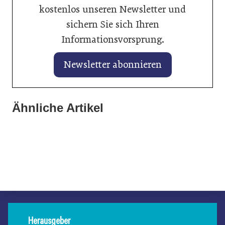
kostenlos unseren Newsletter und
sichern Sie sich Ihren
Informationsvorsprung.
Newsletter abonnieren
25. Januar 2026
Ähnliche Artikel
27. Januar 2026
Gabriel Felbermayr analysiert die neue
Banner vertieft Zusammenarbeit mit Autoindustrie
21. Januar 2026
Weltwirtschaftsordnung
Hyundai legt kräftig zu
Allgemein
Allgemein
Allgemein
Herausgeber