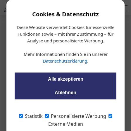
AUTOMOTIVE SERVICES
Podcast
AUTOMOTIVE AKADEMIE
AUTOMOTIVE AKADEMIE
Mediadaten
Cookies & Datenschutz
Diese Website verwendet Cookies für essenzielle
Startseite
/
KFZ-Technik
Funktionen sowie – mit Ihrer Zustimmung – für
Quertreiben im Nass
Analyse und personalisierte Werbung.
en für mehr Sicherhe
Mehr Informationen finden Sie in unserer
Datenschutzerklärung
.
it
Alle akzeptieren
wom87
01.02.2022, 16:38 Uhr
Ablehnen
Der Reifenhersteller Bridgestone weiht
seinen neuen, hochmodernen
Statistik
Personalisierte Werbung
Nasshandling-Kurs auf dem europäischen
Externe Medien
Testgelände ein.