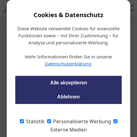
AUTOMOTIVE SERVICES
Podcast
AUTOMOTIVE AKADEMIE
AUTOMOTIVE AKADEMIE
Mediadaten
Cookies & Datenschutz
Diese Website verwendet Cookies für essenzielle
Startseite
/
KFZ-Technik
Funktionen sowie – mit Ihrer Zustimmung – für
Die richtige Batterie f
Analyse und personalisierte Werbung.
ür optimale Leistung
Mehr Informationen finden Sie in unserer
Datenschutzerklärung
.
wom87
13.02.2020, 19:59 Uhr
Alle akzeptieren
Statistiken aus ganz Europa zufolge sind
Ablehnen
Batterien die HAUPTURSACHE FÜR
PANNEN. Für die Autofahrer ist dies mit
Unannehmlichkeiten und Kosten
Statistik
Personalisierte Werbung
verbunden. Wird jedoch von Anfang an die
Externe Medien
richtige Batterie gewählt, lässt sich das