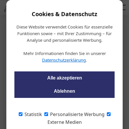
AUTOMOTIVE SERVICES
Podcast
AUTOMOTIVE AKADEMIE
AUTOMOTIVE AKADEMIE
Mediadaten
Cookies & Datenschutz
Diese Website verwendet Cookies für essenzielle
Startseite
/
KFZ-Technik
Funktionen sowie – mit Ihrer Zustimmung – für
Oldtimer
Analyse und personalisierte Werbung.
Das beste Öl für alte Motoren
Mehr Informationen finden Sie in unserer
Datenschutzerklärung
.
wom87
13.05.2024, 13:24 Uhr
Alle akzeptieren
Wenn es um die Auswahl des richtigen Öls für Oldtimer- und
Youngtimer-Motoren geht, gibt es nur eine Devise: Bloß nichts
Ablehnen
Synthetisches!
Statistik
Personalisierte Werbung
Externe Medien