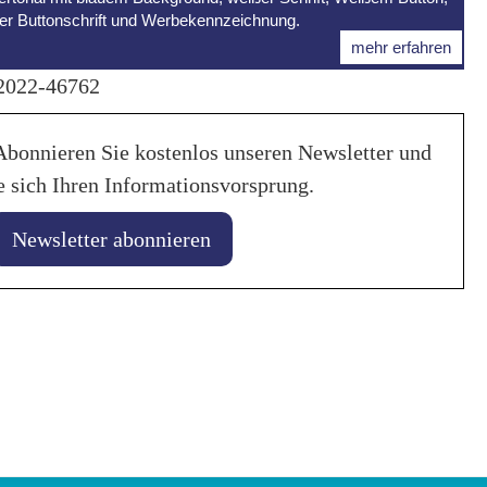
er Buttonschrift und Werbekennzeichnung.
mehr erfahren
-2022-46762
Abonnieren Sie kostenlos unseren Newsletter und
e sich Ihren Informationsvorsprung.
Newsletter abonnieren
ober 2024
21. August 2024
auf gebrauchte Hybride
Gebrauchtwagen
ghandel
Fahrzeughandel