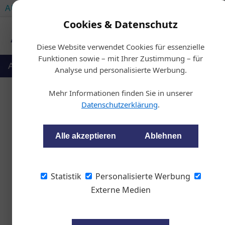
AUTOMOTIVE SERVICES
AUTOMOTIVE AKADEMIE
Cookies & Datenschutz
Diese Website verwendet Cookies für essenzielle
Funktionen sowie – mit Ihrer Zustimmung – für
Auto & Politik
Ausbildung
Werkstatt
Analyse und personalisierte Werbung.
Mehr Informationen finden Sie in unserer
Datenschutzerklärung
.
willhaben:
Alle akzeptieren
Ablehnen
wom87
Statistik
Personalisierte Werbung
Laut willhaben-Prognos
Externe Medien
einen Rückgang der Ne
Lieferzeiten und steig