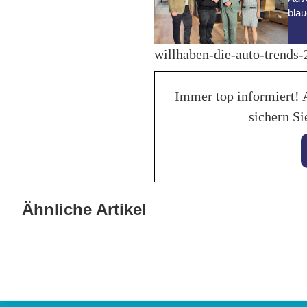
blau
willhaben-die-auto-trends
Immer top informiert! 
sichern Si
28. Januar 2026
KI hilft beim perfekten
Ähnliche Artikel
09. Okt
Fahrzeuginserat auf mobile.de
Run 
Allgemein
Fahrzeu