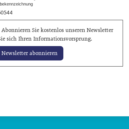
bekennzeichnung
50544
 Abonnieren Sie kostenlos unseren Newsletter
ie sich Ihren Informationsvorsprung.
Newsletter abonnieren
uar 2026
el Felbermayr analysiert
neue
21. Januar 2026
wirtschaftsordnung
Hyundai legt krä
in
Allgemein