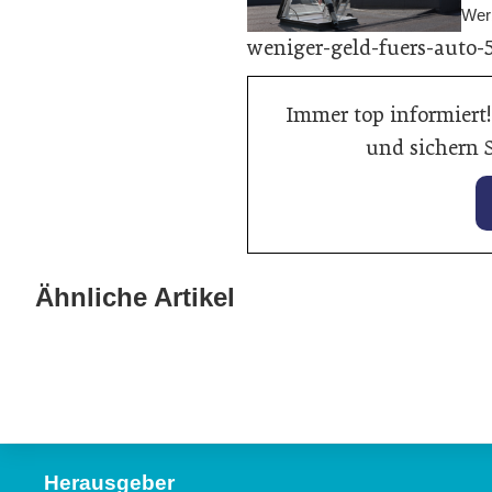
Wer
weniger-geld-fuers-auto-
Immer top informiert!
und sichern S
25. Jan
Gabri
27. Januar 2026
Banner vertieft Zusammenarbeit
die 
Ähnliche Artikel
mit Autoindustrie
Welt
Allgemein
Allgeme
Herausgeber