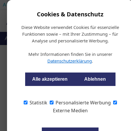
AUTOMOTIVE SERVICES
AUTOMOTIVE AKADEMIE
Cookies & Datenschutz
Diese Website verwendet Cookies für essenzielle
Funktionen sowie – mit Ihrer Zustimmung – für
Auto & Politik
Ausbildung
Werkstatt
Analyse und personalisierte Werbung.
Mehr Informationen finden Sie in unserer
Datenschutzerklärung
.
Wenig
Alle akzeptieren
Ablehnen
wom87
Statistik
Personalisierte Werbung
Externe Medien
Laut einer aktuellen Aut
Bereitschaft, Geld für 