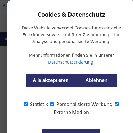
AUTOMOTIVE SERVICES
AUTOMOTIVE AKADEMIE
Cookies & Datenschutz
Diese Website verwendet Cookies für essenzielle
Funktionen sowie – mit Ihrer Zustimmung – für
Auto & Politik
Ausbildung
Werkstatt
Fahrzeu
Analyse und personalisierte Werbung.
Mehr Informationen finden Sie in unserer
Datenschutzerklärung
.
Doppler-Grupp
Alle akzeptieren
Ablehnen
wom87
Statistik
Personalisierte Werbung
Externe Medien
Die Doppler Energie GmbH mit ihr
Austrocard wird von der polnisch