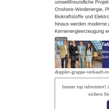
umweltfreundliche Projek
Onshore-Windenergie, Ph
Biokraftstoffe und Elekt
hinaus werden moderne p
Kernenergieerzeugung en
Werbung
Farb
Adve
Butt
doppler-gruppe-verkauft-tr
Immer top informiert! 
sichern Si