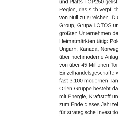
und Platts TOP250 gelist
Region, das sich verpfli
von Null zu erreichen. 
Group, Grupa LOTOS un
größten Unternehmen der
Heimatmärkten tätig: Pol
Ungarn, Kanada, Norweg
über hochmoderne Anlagen
von über 45 Millionen To
Einzelhandelsgeschäfte 
fast 3.100 modernen Tank
Orlen-Gruppe besteht dar
mit Energie, Kraftstoff u
zum Ende dieses Jahrzeh
für strategische Investi