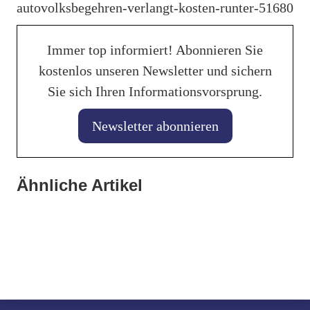
autovolksbegehren-verlangt-kosten-runter-51680
Immer top informiert! Abonnieren Sie
kostenlos unseren Newsletter und sichern
Sie sich Ihren Informationsvorsprung.
Newsletter abonnieren
27. Januar 2026
25. Januar 2026
Banner vertieft Zusammenarbeit mit
Ähnliche Artikel
Gabriel Felbermayr analysiert die neue
Autoindustrie
21. Januar 2026
Weltwirtschaftsordnung
Hyundai legt kräftig zu
Allgemein
Allgemein
Allgemein