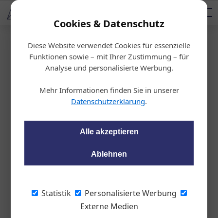
AUTOMOTIVE SERVICES
Podcast
AUTOMOTIVE AKADEMIE
AUTOMOTIVE AKADEMIE
Mediadaten
Cookies & Datenschutz
Diese Website verwendet Cookies für essenzielle
Startseite
/
Auto & Politik
Funktionen sowie – mit Ihrer Zustimmung – für
Teuerung
Analyse und personalisierte Werbung.
Autovolksbegehren v
Mehr Informationen finden Sie in unserer
erlangt „Kosten runt
Datenschutzerklärung
.
er!“
Alle akzeptieren
wom87
09.08.2023, 15:33 Uhr
Ablehnen
Mit drei konkreten Forderungen treten die
Statistik
Personalisierte Werbung
Initiatoren für eine Reduktion der
Externe Medien
Belastungen für Autofahrende ein.