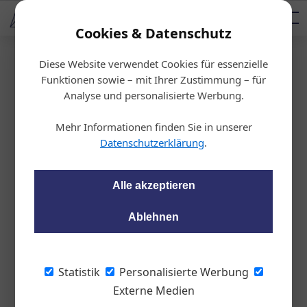
AUTOMOTIVE SERVICES
Podcast
AUTOMOTIVE AKADEMIE
AUTOMOTIVE AKADEMIE
Mediadaten
Cookies & Datenschutz
Diese Website verwendet Cookies für essenzielle
Startseite
/
Auto & Politik
Funktionen sowie – mit Ihrer Zustimmung – für
Verschleißanalyse
Analyse und personalisierte Werbung.
Akku bestimmt E-Aut
Mehr Informationen finden Sie in unserer
o-Wert
Datenschutzerklärung
.
wom87
07.06.2023, 08:54 Uhr
Alle akzeptieren
Ablehnen
Die Deutsche Automobil Treuhand DAT
bemisst nun den Wert von E-Autos anhand
des Gesundheitszustandes der
Statistik
Personalisierte Werbung
Traktionsbatterie.
Externe Medien