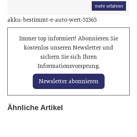
mehr erfahren
akku-bestimmt-e-auto-wert-51365
Immer top informiert! Abonnieren Sie
kostenlos unseren Newsletter und
sichern Sie sich Ihren
Informationsvorsprung.
Newsletter abonnieren
27. Januar 2026
25. Januar 2026
Banner vertieft Zusammenarbeit mit
Ähnliche Artikel
Gabriel Felbermayr analysiert die neue
Autoindustrie
21. Januar 2026
Weltwirtschaftsordnung
Hyundai legt kräftig zu
Allgemein