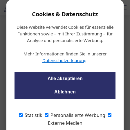
AUTOMOTIVE SERVICES
Podcast
AUTOMOTIVE AKADEMIE
AUTOMOTIVE AKADEMIE
Mediadaten
Cookies & Datenschutz
Diese Website verwendet Cookies für essenzielle
Startseite
/
Auto & Politik
Funktionen sowie – mit Ihrer Zustimmung – für
Zeitmaschine
Analyse und personalisierte Werbung.
130 Jahre Motorsport
Mehr Informationen finden Sie in unserer
Datenschutzerklärung
.
wom87
09.10.2024, 14:48 Uhr
Alle akzeptieren
Wir stellen den Schalthebel der Zeitmaschine auf 1894,
öffnen die Türe und erleben das erste Autorennen der
Ablehnen
Geschichte.
Statistik
Personalisierte Werbung
Externe Medien