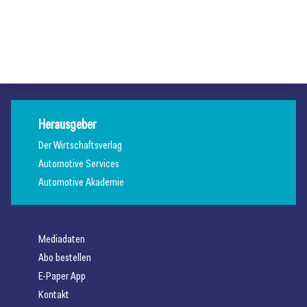
Axalta kürt „Solar Boost“ zur Autofarbe des Jahres 2026
Allgemein
Allgemein
Allgemein
Herausgeber
Der Wirtschaftsverlag
Automotive Services
Automotive Akademie
Mediadaten
Abo bestellen
E-Paper App
Kontakt