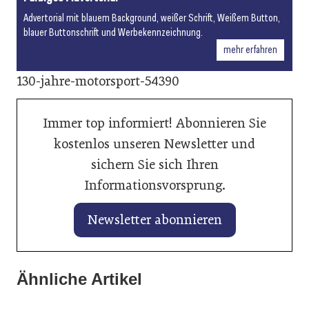
Advertorial mit blauem Background, weißer Schrift, Weißem Button,
blauer Buttonschrift und Werbekennzeichnung.
mehr erfahren
130-jahre-motorsport-54390
Immer top informiert! Abonnieren Sie
kostenlos unseren Newsletter und
sichern Sie sich Ihren
Informationsvorsprung.
Newsletter abonnieren
25. Januar 2026
Ähnliche Artikel
27. Januar 2026
BASF Coatings: Tool zur Berechnung des CO₂-
Banner vertieft Zusammenarbeit mit Autoindustrie
25. Januar 2026
Fußabdrucks