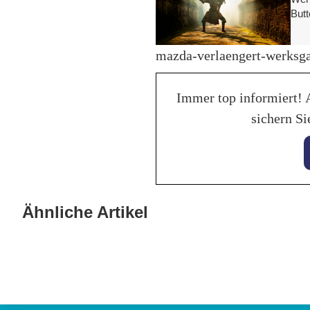
Butt
mazda-verlaengert-werksga
Immer top informiert! 
sichern Si
28. Jan
Bala
28. Januar 2026
KI hilft beim perfekten
Ähnliche Artikel
Trakt
Fahrzeuginserat auf mobile.de
Lebe
Allgemein
Allgeme