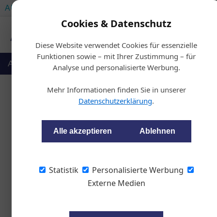
AUTOMOTIVE SERVICES
AUTOMOTIVE AKADEMIE
Cookies & Datenschutz
Diese Website verwendet Cookies für essenzielle
Funktionen sowie – mit Ihrer Zustimmung – für
Auto & Politik
Ausbildung
Werkstatt
Analyse und personalisierte Werbung.
Mehr Informationen finden Sie in unserer
Datenschutzerklärung
.
Mazda ver
Alle akzeptieren
Ablehnen
wom87
Statistik
Personalisierte Werbung
Der japanische Herstelle
Externe Medien
Qualitätsanspruch zu u