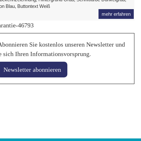
on Blau, Buttontext Weiß
mehr erfahren
rantie-46793
Abonnieren Sie kostenlos unseren Newsletter und
e sich Ihren Informationsvorsprung.
Newsletter abonnieren
28. Januar 2026
uar 2026
Liqui Moly unte
ncing von
Weltmeistersch
ionsbatterien verlängert
2029
nszeit
in
Allgemein