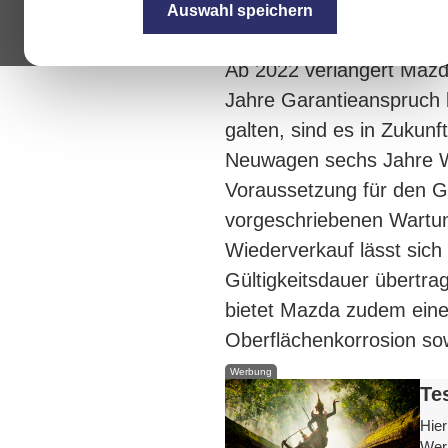
Auswahl speichern
Ab 2022 verlängert Mazd
Jahre Garantieanspruch b
galten, sind es in Zukun
Neuwagen sechs Jahre We
Voraussetzung für den Ga
vorgeschriebenen Wartun
Wiederverkauf lässt sich
Gültigkeitsdauer übertra
bietet Mazda zudem ein
Oberflächenkorrosion so
Werbung
Te
Hier
Werb