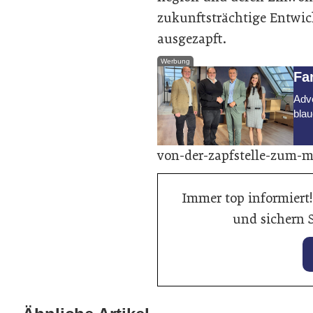
zukunftsträchtige Entwick
ausgezapft.
Werbung
Fa
Adve
blau
von-der-zapfstelle-zum-m
Immer top informiert!
und sichern S
28. Januar 2026
Balancing von
27. Jan
Bann
Traktionsbatterien verlängert