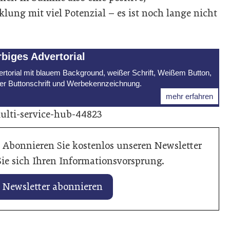
lung mit viel Potenzial – es ist noch lange nicht
rbiges Advertorial
rtorial mit blauem Background, weißer Schrift, Weißem Button,
er Buttonschrift und Werbekennzeichnung.
mehr erfahren
ulti-service-hub-44823
 Abonnieren Sie kostenlos unseren Newsletter
ie sich Ihren Informationsvorsprung.
Newsletter abonnieren
uar 2026
25. Januar 2026
er vertieft Zusammenarbeit
Axalta kürt „So