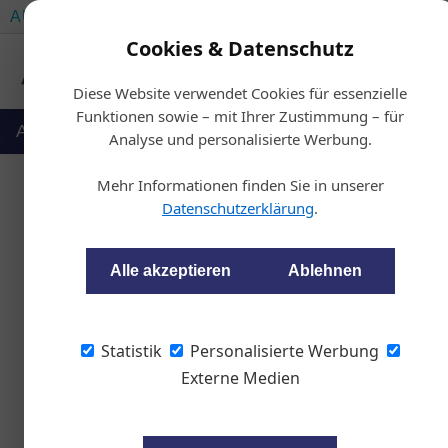
AUTOMOTIVE SERVICES
AUTOMOTIVE AKADEMIE
Cookies & Datenschutz
Diese Website verwendet Cookies für essenzielle
Funktionen sowie – mit Ihrer Zustimmung – für
Auto & Politik
Ausbildung
Werkstatt
Analyse und personalisierte Werbung.
Mehr Informationen finden Sie in unserer
Datenschutzerklärung
.
Von der Zapfst
Alle akzeptieren
Ablehnen
Philipp Bednar
Statistik
Personalisierte Werbung
Die Tankstelle ist für je
Externe Medien
Sprit, Öl und Gleich­ges
verändert und die Zukun