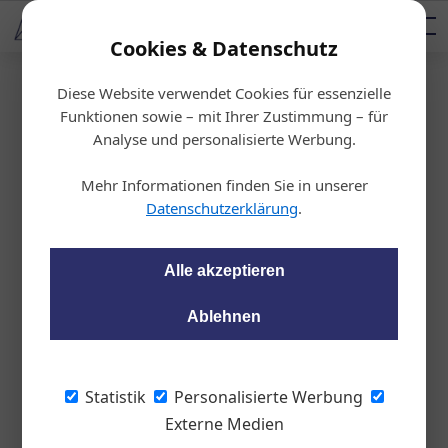
AUTOMOTIVE SERVICES
Podcast
AUTOMOTIVE AKADEMIE
AUTOMOTIVE AKADEMIE
Mediadaten
Cookies & Datenschutz
Diese Website verwendet Cookies für essenzielle
Startseite
/
Karosserie, Lack & Pflege
Funktionen sowie – mit Ihrer Zustimmung – für
Effizienzsteigerung
Analyse und personalisierte Werbung.
Turbo für den Lackie
Mehr Informationen finden Sie in unserer
rbetrieb
Datenschutzerklärung
.
Peter Seipel
03.07.2024, 16:46 Uhr
Alle akzeptieren
Ablehnen
Das Autohaus Josef Kamper in Neusiedl
am See steigert die Effizienz seiner
Lackierwerkstatt mit dem BASF-Programm
Statistik
Personalisierte Werbung
„Body Shop Boost“.
Externe Medien