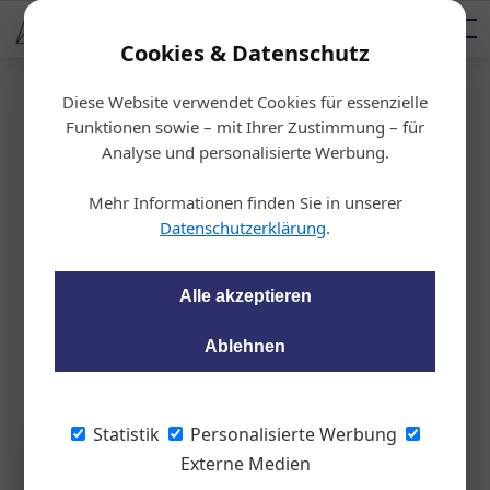
AUTOMOTIVE SERVICES
Podcast
AUTOMOTIVE AKADEMIE
AUTOMOTIVE AKADEMIE
Mediadaten
Cookies & Datenschutz
Diese Website verwendet Cookies für essenzielle
Startseite
/
Werkstatt
Funktionen sowie – mit Ihrer Zustimmung – für
Marderschreck
Analyse und personalisierte Werbung.
Start in die Mardersaison
Mehr Informationen finden Sie in unserer
Datenschutzerklärung
.
wom87
19.04.2023, 15:55 Uhr
Alle akzeptieren
Bei Revierkämpfen vor der Paarungszeit im Sommer reagieren
Steinmarder ihre überschüssigen Aggressionen gerne an
Ablehnen
Autos ab.
Statistik
Personalisierte Werbung
Externe Medien