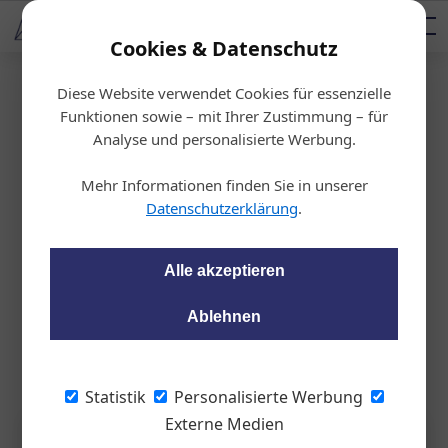
AUTOMOTIVE SERVICES
Podcast
AUTOMOTIVE AKADEMIE
AUTOMOTIVE AKADEMIE
Mediadaten
Cookies & Datenschutz
Diese Website verwendet Cookies für essenzielle
Startseite
/
KFZ-Technik
Funktionen sowie – mit Ihrer Zustimmung – für
ÖAMTC: Belastung durch Reife
Analyse und personalisierte Werbung.
nabrieb reduzierbar
Mehr Informationen finden Sie in unserer
Datenschutzerklärung
.
wom87
22.12.2021, 11:34 Uhr
Alle akzeptieren
ADAC und ÖAMTC haben errechnet, wie hoch die
Ablehnen
Umweltbelastung durch Reifenabtrieb ist. Fazit: Es gibt
enormes Einsparungspotenzial.
Statistik
Personalisierte Werbung
Externe Medien