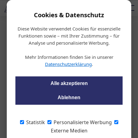
AUTOMOTIVE SERVICES
Podcast
AUTOMOTIVE AKADEMIE
AUTOMOTIVE AKADEMIE
Mediadaten
Cookies & Datenschutz
Diese Website verwendet Cookies für essenzielle
Startseite
/
Karosserie, Lack & Pflege
Funktionen sowie – mit Ihrer Zustimmung – für
Dellendrücken
Analyse und personalisierte Werbung.
Neues Mitglied im De
Mehr Informationen finden Sie in unserer
llenteam
Datenschutzerklärung
.
wom87
29.06.2023, 08:32 Uhr
Alle akzeptieren
Ablehnen
Der zertifizierte Dellentechniker Andreas
Gaspar, Inhaber der Firma AG-Tech e. U.
und AG-Dellentechnik, ist dem Netzwerk
Statistik
Personalisierte Werbung
Dellenteam beigetreten.
Externe Medien