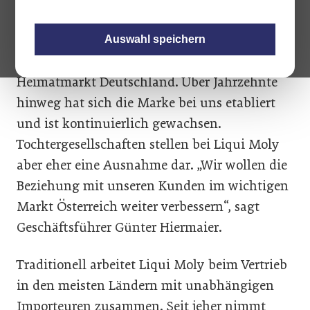
Mit Jahresbeginn hat die Liqui Moly Austria
GmbH ihre Arbeit aufgenommen. Österreich
Auswahl speichern
ist Liqui Molys ältester Markt neben dem
Heimatmarkt Deutschland. Über Jahrzehnte
hinweg hat sich die Marke bei uns etabliert
und ist kontinuierlich gewachsen.
Tochtergesellschaften stellen bei Liqui Moly
aber eher eine Ausnahme dar. „Wir wollen die
Beziehung mit unseren Kunden im wichtigen
Markt Österreich weiter verbessern“, sagt
Geschäftsführer Günter Hiermaier.
Traditionell arbeitet Liqui Moly beim Vertrieb
in den meisten Ländern mit unabhängigen
Importeuren zusammen. Seit jeher nimmt