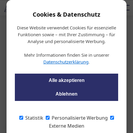
AUTOMOTIVE SERVICES
Podcast
AUTOMOTIVE AKADEMIE
AUTOMOTIVE AKADEMIE
Mediadaten
Cookies & Datenschutz
Diese Website verwendet Cookies für essenzielle
Startseite
/
KFZ-Technik
Funktionen sowie – mit Ihrer Zustimmung – für
Liqui Moly wird (ein
Analyse und personalisierte Werbung.
Stück) österreichisch
Mehr Informationen finden Sie in unserer
Datenschutzerklärung
.
wom87
11.01.2022, 08:24 Uhr
Alle akzeptieren
Der Schmierstoff- und Additiv-Produzent
Ablehnen
aus Ulm gründet in Österreich eine
Tochtergesellschaft - nicht ohne Grund.
Statistik
Personalisierte Werbung
Externe Medien