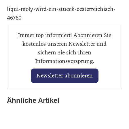
liqui-moly-wird-ein-stueck-oesterreichisch-
46760
Immer top informiert! Abonnieren Sie
kostenlos unseren Newsletter und
sichern Sie sich Ihren
Informationsvorsprung.
Newsletter abonnieren
28. Januar 2026
27. Januar 2026
Ähnliche Artikel
Balancing von Traktionsbatterien
25. Januar 2026
Banner vertieft Zusammenarbeit mit
verlängert Lebenszeit
Axalta kürt „Solar Boost“ zur Autofarbe
Autoindustrie
des Jahres 2026
Allgemein