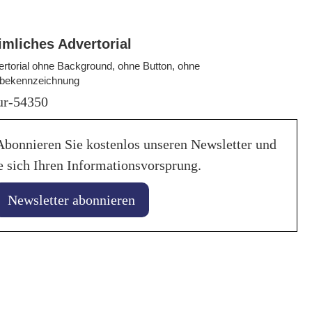
imliches Advertorial
rtorial ohne Background, ohne Button, ohne
bekennzeichnung
tur-54350
Abonnieren Sie kostenlos unseren Newsletter und
e sich Ihren Informationsvorsprung.
Newsletter abonnieren
25. Januar 2026
BASF Coatings:
uar 2026
er vertieft Zusammenarbeit
Berechnung de
utoindustrie
Fußabdrucks