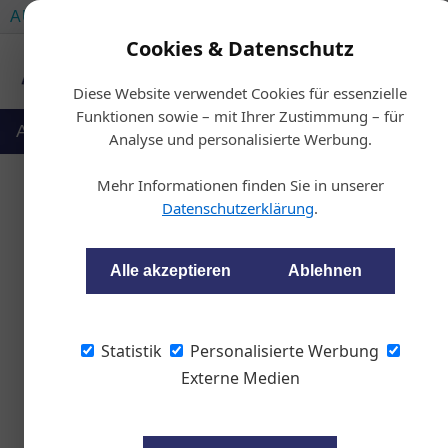
AUTOMOTIVE SERVICES
AUTOMOTIVE AKADEMIE
Cookies & Datenschutz
Diese Website verwendet Cookies für essenzielle
Funktionen sowie – mit Ihrer Zustimmung – für
Auto & Politik
Ausbildung
Werkstatt
Analyse und personalisierte Werbung.
Mehr Informationen finden Sie in unserer
Datenschutzerklärung
.
St
Innotec: 
Alle akzeptieren
Ablehnen
Peter Seipel
Statistik
Personalisierte Werbung
Externe Medien
Innotec präsentierte in
interessante Lösungen f