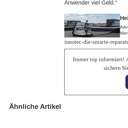
Anwender viel Geld.“
He
Adve
Wer
innotec-die-smarte-repara
Immer top informiert! 
sichern Si
28. Januar 2026
Balancing von
27. Jan
Bann
Ähnliche Artikel
Traktionsbatterien verlängert
mit A
Lebenszeit