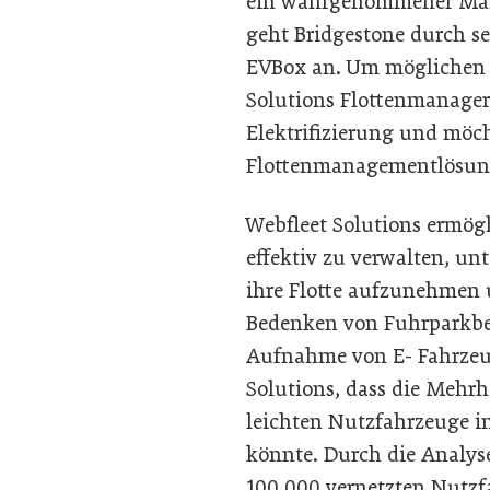
ein wahrgenommener Mange
geht Bridgestone durch se
EVBox an. Um möglichen 
Solutions Flottenmanage
Elektrifizierung und möch
Flottenmanagementlösung
Webfleet Solutions ermög
effektiv zu verwalten, unte
ihre Flotte aufzunehmen 
Bedenken von Fuhrparkbetr
Aufnahme von E- Fahrzeug
Solutions, dass die Mehrh
leichten Nutzfahrzeuge i
könnte. Durch die Analys
100.000 vernetzten Nutzfa