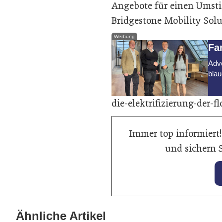
Angebote für einen Umsti
Bridgestone Mobility Solu
Werbung
Fa
Adve
blau
die-elektrifizierung-der-f
Immer top informiert!
und sichern S
28. Januar 2026
Balancing von
27. Jan
Bann
Ähnliche Artikel
Traktionsbatterien verlängert