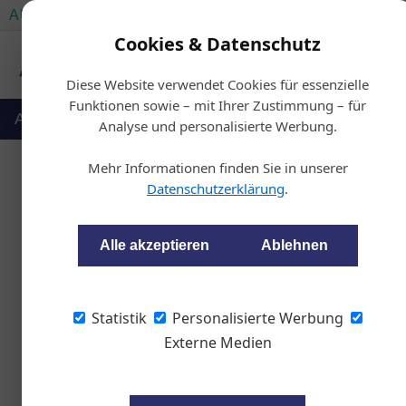
AUTOMOTIVE SERVICES
AUTOMOTIVE AKADEMIE
Cookies & Datenschutz
Diese Website verwendet Cookies für essenzielle
Funktionen sowie – mit Ihrer Zustimmung – für
Auto & Politik
Ausbildung
Werkstatt
Analyse und personalisierte Werbung.
Mehr Informationen finden Sie in unserer
Datenschutzerklärung
.
Die Elektr
Alle akzeptieren
Ablehnen
wom87
Statistik
Personalisierte Werbung
Bridgestone und die To
Externe Medien
Einsparungspotenzial fü
Umstellung auf E-Modell