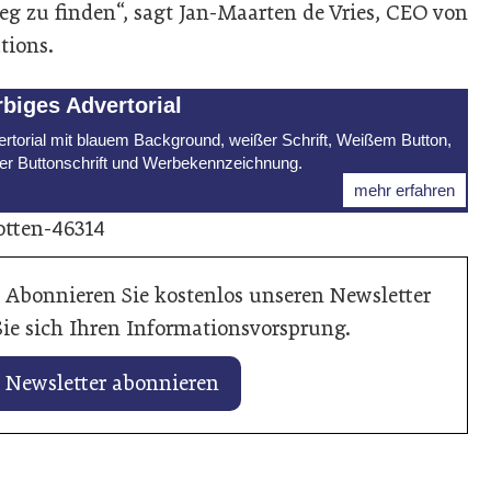
eg zu finden“, sagt Jan-Maarten de Vries, CEO von
tions.
rbiges Advertorial
rtorial mit blauem Background, weißer Schrift, Weißem Button,
er Buttonschrift und Werbekennzeichnung.
mehr erfahren
lotten-46314
 Abonnieren Sie kostenlos unseren Newsletter
ie sich Ihren Informationsvorsprung.
Newsletter abonnieren
uar 2026
25. Januar 2026
er vertieft Zusammenarbeit
Axalta kürt „So