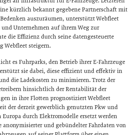
l an Infrastruktur für E-Fahrzeuge. Letzteren
ine kürzlich bekannt gegebene Partnerschaft mit
Bedenken auszuräumen, unterstützt Webfleet
r und Unternehmen auf ihrem Weg zur
te die Effizienz durch seine datengesteuerte
 Webfleet steigern.
licht es Fuhrparks, den Betrieb ihrer E-Fahrzeuge
rstützt sie dabei, diese effizient und effektiv in
und die Ladekosten zu minimieren. Trotz der
eibern hinsichtlich der Rentabilität der
en in ihre Flotten prognostiziert Webfleet
eit der derzeit gewerblich genutzten Pkw und
n Europa durch Elektromodelle ersetzt werden
e anonymisierter und gebündelter Fahrdaten von
hrzeugen auf seiner Plattform über einen