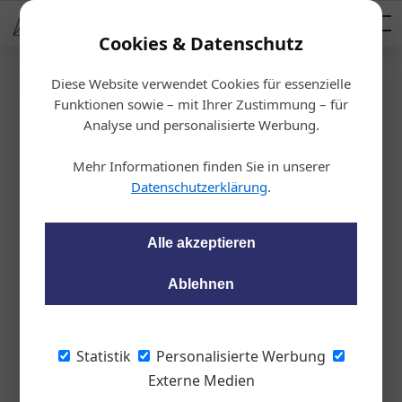
AUTOMOTIVE SERVICES
Podcast
AUTOMOTIVE AKADEMIE
AUTOMOTIVE AKADEMIE
Mediadaten
Cookies & Datenschutz
Diese Website verwendet Cookies für essenzielle
Startseite
/
KFZ-Technik
Funktionen sowie – mit Ihrer Zustimmung – für
Starterbatterien
Analyse und personalisierte Werbung.
Automechanika 2024
Mehr Informationen finden Sie in unserer
: GS Yuasa Fahrzeug
Datenschutzerklärung
.
batterien
Alle akzeptieren
Peter Seipel
25.09.2024, 10:39 Uhr
Ablehnen
Batteriehersteller GS Yuasa präsentierte
Statistik
Personalisierte Werbung
sein umfangreiches Angebot an
Externe Medien
Stromspeichern, Batterietestern sowie