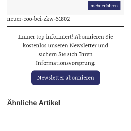
mehr erfahren
neuer-coo-bei-zkw-51802
Immer top informiert! Abonnieren Sie
kostenlos unseren Newsletter und
sichern Sie sich Ihren
Informationsvorsprung.
Newsletter abonnieren
15. Januar 2026
Ähnliche Artikel
16. Januar 2026
Volkswagen, SEAT und CUPRA starten
Mahle setzt starkes Signal in Kärnten
mit Rückenwind ins Jahr 2026
08. Januar 2025
Neuer Leiter für Mercedes-Benz Vans
Allgemein