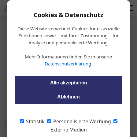
AUTOMOTIVE SERVICES
Podcast
AUTOMOTIVE AKADEMIE
AUTOMOTIVE AKADEMIE
Mediadaten
Cookies & Datenschutz
Diese Website verwendet Cookies für essenzielle
Startseite
/
Management
Funktionen sowie – mit Ihrer Zustimmung – für
Personalia
Analyse und personalisierte Werbung.
Neuer COO bei ZKW
Mehr Informationen finden Sie in unserer
Datenschutzerklärung
.
wom87
30.08.2023, 16:33 Uhr
Alle akzeptieren
Ein erfahrener Manager hat mit 28. August
2023 die Aufgaben als COO der ZKW Group
Ablehnen
GmbH übernommen.
Statistik
Personalisierte Werbung
Externe Medien