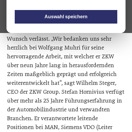
Stefan Hornivius heißt der neue COO der ZKW
Group GmbH. Der 53jährige gebürtige
Auswahl speichern
Deutsche folgt Wolfgang Muhri nach, der mit
Ende August das Unternehmen auf eigenen
Wunsch verlässt. „Wir bedanken uns sehr
herzlich bei Wolfgang Muhri für seine
hervorragende Arbeit, mit welcher er ZKW
über neun Jahre lang in herausfordernden
Zeiten maßgeblich geprägt und erfolgreich
weiterentwickelt hat“, sagt Wilhelm Steger,
CEO der ZKW Group. Stefan Hornivius verfügt
über mehr als 25 Jahre Führungserfahrung in
der Automobilindustrie und verwandten
Branchen. Er verantwortete leitende
Positionen bei MAN, Siemens VDO (Leiter