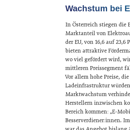
Wachstum bei E
In Österreich stiegen die
Marktanteil von Elektroaut
der EU, von 16,6 auf 23,6 P
bieten attraktive Förder
wo viel gefördert wird, w
mittleren Preissegment fä
Vor allem hohe Preise, di
Ladeinfrastruktur würden
Marktwachstum verhindern
Herstellern inzwischen 
Bereich kommen: „E-Mobili
Besserverdiener:innen. 
war das Angebot bislang ä