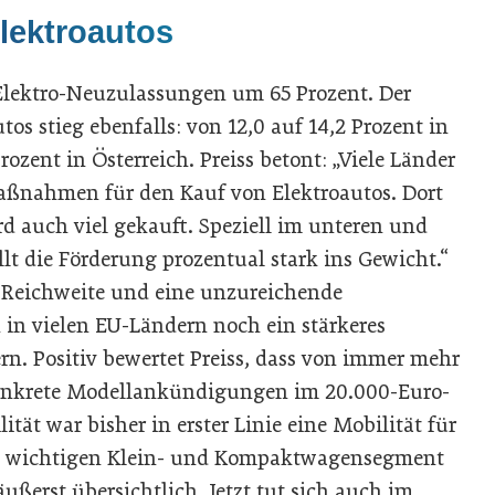
lektroautos
 Elektro-Neuzulassungen um 65 Prozent. Der
os stieg ebenfalls: von 12,0 auf 14,2 Prozent in
rozent in Österreich. Preiss betont: „Viele Länder
maßnahmen für den Kauf von Elektroautos. Dort
ird auch viel gekauft. Speziell im unteren und
llt die Förderung prozentual stark ins Gewicht.“
e Reichweite und eine unzureichende
 in vielen EU-Ländern noch ein stärkeres
. Positiv bewertet Preiss, dass von immer mehr
konkrete Modellankündigungen im 20.000-Euro-
tät war bisher in erster Linie eine Mobilität für
Im wichtigen Klein- und Kompaktwagensegment
ußerst übersichtlich. Jetzt tut sich auch im