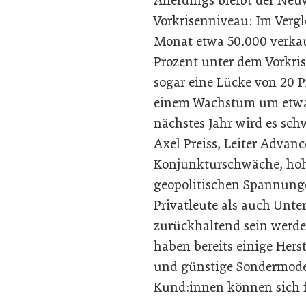
Allerdings bleibt der Ne
Vorkrisenniveau: Im Verg
Monat etwa 50.000 verka
Prozent unter dem Vorkris
sogar eine Lücke von 20 P
einem Wachstum um etwa
nächstes Jahr wird es sch
Axel Preiss, Leiter Advan
Konjunkturschwäche, hoh
geopolitischen Spannung
Privatleute als auch Unt
zurückhaltend sein werde
haben bereits einige Her
und günstige Sondermodel
Kund:innen können sich fr