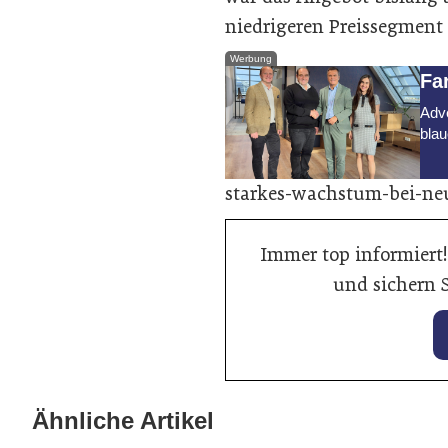
niedrigeren Preissegment 
Werbung
Fa
Adve
blau
starkes-wachstum-bei-n
Immer top informiert!
und sichern S
28. Januar 2026
KI hilft beim perfekten
Ähnliche Artikel
15. Jan
Fahrzeuginserat auf mobile.de
900 