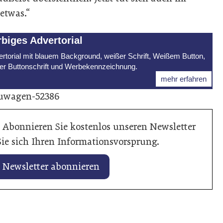
etwas.“
rbiges Advertorial
rtorial mit blauem Background, weißer Schrift, Weißem Button,
er Buttonschrift und Werbekennzeichnung.
mehr erfahren
euwagen-52386
 Abonnieren Sie kostenlos unseren Newsletter
ie sich Ihren Informationsvorsprung.
Newsletter abonnieren
15. Januar 2026
Volkswagen, S
starten mit Rüc
uar 2026
PS starkes Sondermodell
2026