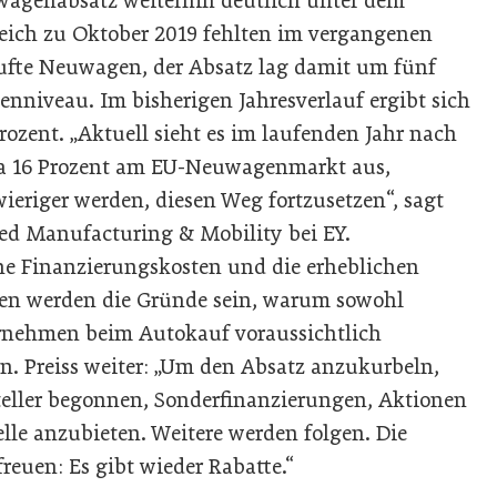
uwagenabsatz weiterhin deutlich unter dem
leich zu Oktober 2019 fehlten im vergangenen
ufte Neuwagen, der Absatz lag damit um fünf
enniveau. Im bisherigen Jahresverlauf ergibt sich
rozent. „Aktuell sieht es im laufenden Jahr nach
 16 Prozent am EU-Neuwagenmarkt aus,
wieriger werden, diesen Weg fortzusetzen“, sagt
ced Manufacturing & Mobility bei EY.
e Finanzierungskosten und die erheblichen
en werden die Gründe sein, warum sowohl
ernehmen beim Autokauf voraussichtlich
n. Preiss weiter: „Um den Absatz anzukurbeln,
steller begonnen, Sonderfinanzierungen, Aktionen
le anzubieten. Weitere werden folgen. Die
euen: Es gibt wieder Rabatte.“