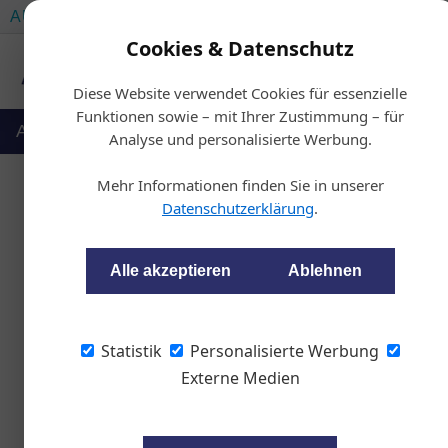
AUTOMOTIVE SERVICES
AUTOMOTIVE AKADEMIE
Cookies & Datenschutz
Diese Website verwendet Cookies für essenzielle
Funktionen sowie – mit Ihrer Zustimmung – für
Auto & Politik
Ausbildung
Werkstatt
Analyse und personalisierte Werbung.
Mehr Informationen finden Sie in unserer
Datenschutzerklärung
.
Starkes W
Alle akzeptieren
Ablehnen
wom87
Statistik
Personalisierte Werbung
Externe Medien
Das Wachstum auf dem
hin an Fahrt. In Österre