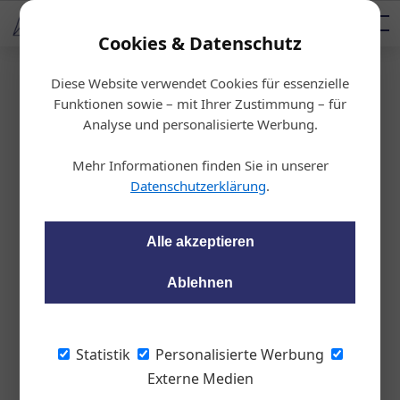
AUTOMOTIVE SERVICES
Podcast
AUTOMOTIVE AKADEMIE
AUTOMOTIVE AKADEMIE
Mediadaten
Cookies & Datenschutz
Diese Website verwendet Cookies für essenzielle
Startseite
/
Fahrzeughandel
Funktionen sowie – mit Ihrer Zustimmung – für
Beliebtheits-Ranking
Analyse und personalisierte Werbung.
Österreichs beste Au
Mehr Informationen finden Sie in unserer
tohändler 2023
Datenschutzerklärung
.
wom87
12.04.2023, 12:22 Uhr
Alle akzeptieren
Ablehnen
AutoScout24 und gebrauchtwagen.at
zeichneten die Autohandels-Unternehmen
mit den besten Kund:innen-Bewertungen
Statistik
Personalisierte Werbung
aus.
Externe Medien