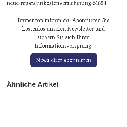
neue-reparaturkostenversicherung-51684
Immer top informiert! Abonnieren Sie
kostenlos unseren Newsletter und
sichern Sie sich Ihren
Informationsvorsprung.
Newsletter abonnieren
28. Januar 2026
15. Januar 2026
KI hilft beim perfekten Fahrzeuginserat
Ähnliche Artikel
Volkswagen, SEAT und CUPRA starten
auf mobile.de
mit Rückenwind ins Jahr 2026
16. Januar 2025
Autohandel unter Druck
Allgemein
Allgemein
Fahrzeughandel