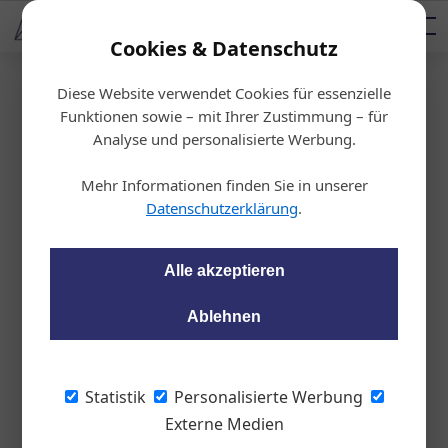
AUTOMOTIVE SERVICES
Podcast
AUTOMOTIVE AKADEMIE
AUTOMOTIVE AKADEMIE
Mediadaten
Cookies & Datenschutz
Diese Website verwendet Cookies für essenzielle
Startseite
/
Fahrzeughandel
Funktionen sowie – mit Ihrer Zustimmung – für
Kooperation
Analyse und personalisierte Werbung.
Neue Reparaturkoste
Mehr Informationen finden Sie in unserer
nversicherung
Datenschutzerklärung
.
wom87
09.08.2023, 15:49 Uhr
Alle akzeptieren
Ablehnen
Die Santander Consumer Bank GmbH und
CarGarantie Österreich bieten gemeinsam
eine neue Reparaturkostenversicherung
Statistik
Personalisierte Werbung
an.
Externe Medien