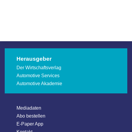
Volkswagen, SEAT und CUPRA starten
900 PS starkes Sondermodell
mit Rückenwind ins Jahr 2026
Allgemein
Allgemein
Allgemein
Herausgeber
Der Wirtschaftsverlag
Automotive Services
Automotive Akademie
Mediadaten
Abo bestellen
E-Paper App
Kontakt