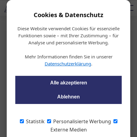
AUTOMOTIVE SERVICES
Podcast
AUTOMOTIVE AKADEMIE
AUTOMOTIVE AKADEMIE
Mediadaten
Cookies & Datenschutz
Diese Website verwendet Cookies für essenzielle
Startseite
/
Fahrzeughandel
Funktionen sowie – mit Ihrer Zustimmung – für
Neuzulassungen
Analyse und personalisierte Werbung.
Die große Lücke am
Mehr Informationen finden Sie in unserer
Neuwagenmarkt
Datenschutzerklärung
.
wom87
21.09.2023, 08:57 Uhr
Alle akzeptieren
Ablehnen
Obwohl der Neuwagenmarkt im August
leicht zulegte, klafft im Vergleich zum
Vorkrisenniveau nach wie vor eine große
Statistik
Personalisierte Werbung
Lücke.
Externe Medien