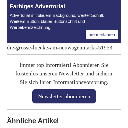
Farbiges Advertorial
Advertorial mit blauem Background, weißer Schrift,
Weißem Button, blauer Buttonschrift und
Werbekennzeichnung.
mehr erfahren
die-grosse-luecke-am-neuwagenmarkt-51953
Immer top informiert! Abonnieren Sie
kostenlos unseren Newsletter und sichern
Sie sich Ihren Informationsvorsprung.
Newsletter abonnieren
28. Januar 2026
KI hilft beim perfekten Fahrzeuginserat
Ähnliche Artikel
15. Januar 2026
15. Januar 2026
auf mobile.de