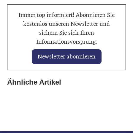
Immer top informiert! Abonnieren Sie
kostenlos unseren Newsletter und
sichern Sie sich Ihren
Informationsvorsprung.
Newsletter abonnieren
27. Januar 2026
25. Januar 2026
Banner vertieft Zusammenarbeit mit
Ähnliche Artikel
Gabriel Felbermayr analysiert die neue
Autoindustrie
21. Januar 2026
Weltwirtschaftsordnung
Hyundai legt kräftig zu
Allgemein
Allgemein
Allgemein