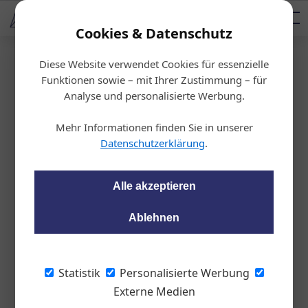
AUTOMOTIVE SERVICES
Podcast
AUTOMOTIVE AKADEMIE
AUTOMOTIVE AKADEMIE
Mediadaten
Cookies & Datenschutz
Diese Website verwendet Cookies für essenzielle
Startseite
/
Auto & Politik
Funktionen sowie – mit Ihrer Zustimmung – für
Standortsicherung
Analyse und personalisierte Werbung.
Millionenschwerer A
Mehr Informationen finden Sie in unserer
uftrag für ZKW
Datenschutzerklärung
.
wom87
29.06.2023, 08:44 Uhr
Alle akzeptieren
Ablehnen
Ein neuer Auftrag in Millionenhöhe
garantiert die mittelfristige wirtschaftliche
Zukunft des ZKW-Stammwerks in
Statistik
Personalisierte Werbung
Wieselburg.
Externe Medien