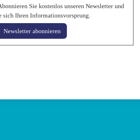
Abonnieren Sie kostenlos unseren Newsletter und
e sich Ihren Informationsvorsprung.
Newsletter abonnieren
uar 2026
 Coatings: Tool zur
25. Januar 2026
chnung des CO₂-
Axalta kürt „So
bdrucks
Autofarbe des 
in
Allgemein