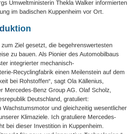
s Umweltministerin Thekla Walker informierten
fnung im badischen Kuppenheim vor Ort.
duktion
 zum Ziel gesetzt, die begehrenswertesten
ise zu bauen. Als Pionier des Automobilbaus
ter integrierter mechanisch-
terie-Recyclingfabrik einen Meilenstein auf dem
it bei Rohstoffen“, sagt Ola Källenius,
er Mercedes-Benz Group AG. Olaf Scholz,
republik Deutschland, gratuliert:
ein Wachstumsmotor und gleichzeitig wesentlicher
unserer Klimaziele. Ich gratuliere Mercedes-
t bei dieser Investition in Kuppenheim.