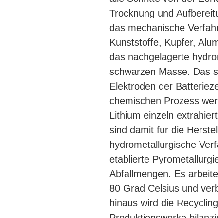
Trocknung und Aufbereitu
das mechanische Verfahr
Kunststoffe, Kupfer, Alum
das nachgelagerte hydro
schwarzen Masse. Das sin
Elektroden der Batteriez
chemischen Prozess werde
Lithium einzeln extrahier
sind damit für die Herste
hydrometallurgische Verf
etablierte Pyrometallurgi
Abfallmengen. Es arbeite
80 Grad Celsius und ver
hinaus wird die Recyclin
Produktionswerke bilanzi