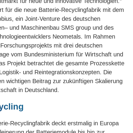
itmarkt für neue und innovative Technologien.“
 für die neue Batterie-Recyclingfabrik mit dem
bius, ein Joint-Venture des deutschen
en– und Maschinenbau SMS group und des
chnologieentwicklers Neometals. Im Rahmen
 Forschungsprojekts mit drei deutschen
lage vom Bundesministerium für Wirtschaft und
as Projekt betrachtet die gesamte Prozesskette
 Logistik- und Reintegrationskonzepten. Die
en wichtigen Beitrag zur zukünftigen Skalierung
tschaft in Deutschland.
ycling
ie-Recyclingfabrik deckt erstmalig in Europa
kleinerung der Batteriemodule bis hin zur