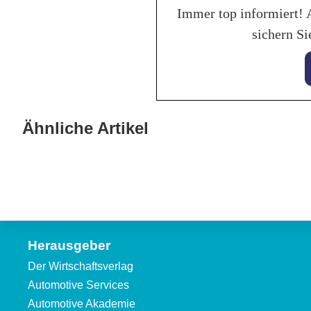
Immer top informiert! 
sichern Si
25. Jan
BASF
27. Januar 2026
Banner vertieft Zusammenarbeit
Bere
Ähnliche Artikel
mit Autoindustrie
Fußa
Allgemein
Allgeme
Herausgeber
Der Wirtschaftsverlag
Automotive Services
Automotive Akademie