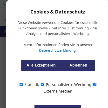
AUTOMOTIVE SERVICES
AUTOMOTIVE AKADEMIE
Cookies & Datenschutz
Diese Website verwendet Cookies für essenzielle
Funktionen sowie – mit Ihrer Zustimmung – für
Auto & Politik
Ausbildung
Werkstatt
Analyse und personalisierte Werbung.
Mehr Informationen finden Sie in unserer
Datenschutzerklärung
.
Mercedes sch
Alle akzeptieren
Ablehnen
wom87
Statistik
Personalisierte Werbung
Externe Medien
Mercedes-Benz eröffnete
mit integriertem mecha