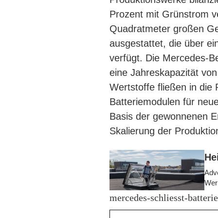
Prozent mit Grünstrom v
Quadratmeter großen Geb
ausgestattet, die über e
verfügt. Die Mercedes-Be
eine Jahreskapazität vo
Wertstoffe fließen in di
Batteriemodulen für neue
Basis der gewonnenen Erke
Skalierung der Produktio
He
Adve
Wer
mercedes-schliesst-batteri