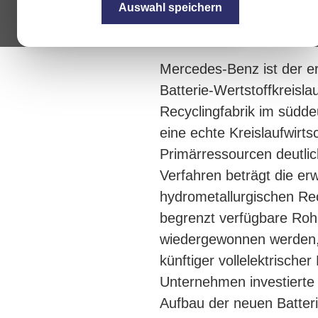
Auswahl speichern
Mercedes-Benz ist der er
Batterie-Wertstoffkreisla
Recyclingfabrik im südd
eine echte Kreislaufwirt
Primärressourcen deutlich
Verfahren beträgt die e
hydrometallurgischen Rec
begrenzt verfügbare Rohs
wiedergewonnen werden, s
künftiger vollelektrisch
Unternehmen investierte 
Aufbau der neuen Batteri