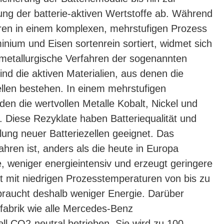
ng der batterie-aktiven Wertstoffe ab. Während
en in einem komplexen, mehrstufigen Prozess
inium und Eisen sortenrein sortiert, widmet sich
metallurgische Verfahren der sogenannten
d die aktiven Materialien, aus denen die
ellen bestehen. In einem mehrstufigen
n die wertvollen Metalle Kobalt, Nickel und
t. Diese Rezyklate haben Batteriequalität und
llung neuer Batteriezellen geeignet. Das
ahren ist, anders als die heute in Europa
e, weniger energieintensiv und erzeugt geringere
t mit niedrigen Prozesstemperaturen von bis zu
braucht deshalb weniger Energie. Darüber
gfabrik wie alle Mercedes-Benz
ell CO2-neutral betrieben. Sie wird zu 100