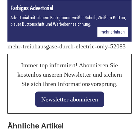
Farbiges Advertorial
Advertorial mit blauem Background, weißer Schrift, Weißem Button,
blauer Buttonschrift und Werbekennzeichnung.
mehr erfahren
mehr-treibhausgase-durch-electric-only-52083
Immer top informiert! Abonnieren Sie
kostenlos unseren Newsletter und sichern
Sie sich Ihren Informationsvorsprung.
Newsletter abonnieren
25. Januar 2026
Ähnliche Artikel
27. Januar 2026
BASF Coatings: Tool zur Berechnung des CO₂-
Banner vertieft Zusammenarbeit mit Autoindustrie
25. Januar 2026