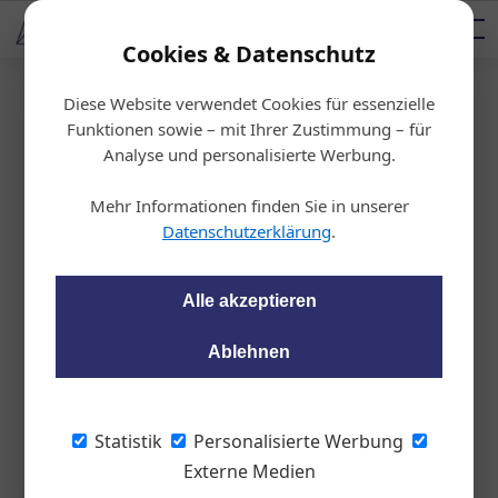
AUTOMOTIVE SERVICES
Podcast
AUTOMOTIVE AKADEMIE
AUTOMOTIVE AKADEMIE
Mediadaten
Cookies & Datenschutz
Diese Website verwendet Cookies für essenzielle
Startseite
/
Auto & Politik
Funktionen sowie – mit Ihrer Zustimmung – für
Technologieoffenheit
Analyse und personalisierte Werbung.
Mehr Treibhausgase durch „Ele
Mehr Informationen finden Sie in unserer
ctric only“
Datenschutzerklärung
.
wom87
11.10.2023, 15:44 Uhr
Alle akzeptieren
Ablehnen
Bis 2050 müssten rund 15 Milliarden Liter fossiler Kraftstoffe
durch Alternativen ersetzt werden, um die politisch
festgesetzten Klimaziele zu erreichen.
Statistik
Personalisierte Werbung
Externe Medien