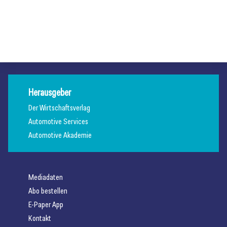
Fußabdrucks
Axalta kürt „Solar Boost“ zur Autofarbe des Jahres 2026
Allgemein
Allgemein
Allgemein
Herausgeber
Der Wirtschaftsverlag
Automotive Services
Automotive Akademie
Mediadaten
Abo bestellen
E-Paper App
Kontakt