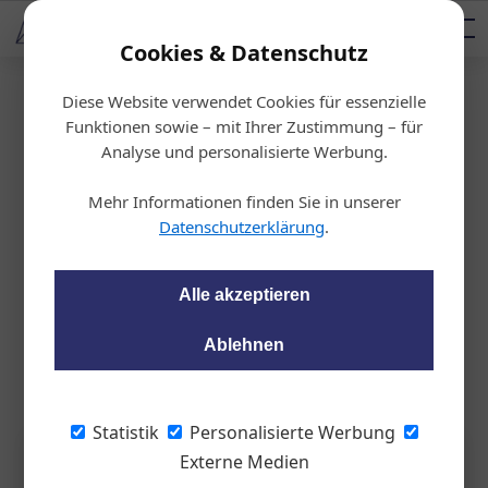
AUTOMOTIVE SERVICES
Podcast
AUTOMOTIVE AKADEMIE
AUTOMOTIVE AKADEMIE
Mediadaten
Cookies & Datenschutz
Diese Website verwendet Cookies für essenzielle
Startseite
/
Auto & Politik
Funktionen sowie – mit Ihrer Zustimmung – für
Blech-Legende
Analyse und personalisierte Werbung.
Ein Dienstwagen für 007
Mehr Informationen finden Sie in unserer
Datenschutzerklärung
.
Peter Seipel
20.12.2023, 12:02 Uhr
Alle akzeptieren
Wir stellen den Schalthebel der Zeitmaschine auf 1963,
öffnen die Türe und erleben auf der Frankfurter
Ablehnen
Automobilausstellung die Geburt einer Legende.
Statistik
Personalisierte Werbung
Externe Medien