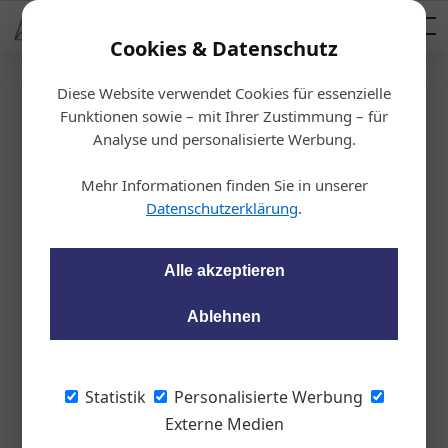
AUTOMOTIVE SERVICES
Podcast
AUTOMOTIVE AKADEMIE
AUTOMOTIVE AKADEMIE
Mediadaten
Cookies & Datenschutz
Diese Website verwendet Cookies für essenzielle
Startseite
/
Auto & Politik
Funktionen sowie – mit Ihrer Zustimmung – für
Generation Golf
Analyse und personalisierte Werbung.
Die Zukunft der Kom
Mehr Informationen finden Sie in unserer
paktklasse
Datenschutzerklärung
.
wom87
19.06.2024, 11:13 Uhr
Alle akzeptieren
Ablehnen
Anlässlich des 50sten Geburtstags des
Urmeters der Kompaktwagenklasse gibt
die Volkswagen Konzernspitze ein klares
Statistik
Personalisierte Werbung
Bekenntnis zum Golf auch in der
Externe Medien
elektrischen Autozukunft ab.