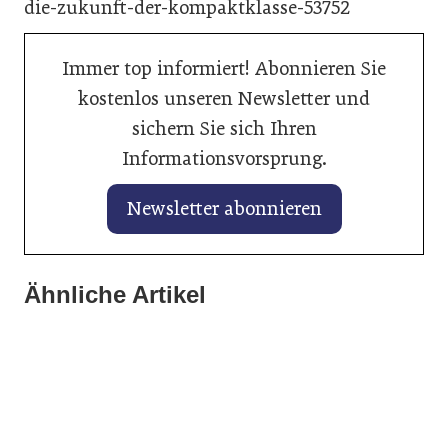
die-zukunft-der-kompaktklasse-53752
Immer top informiert! Abonnieren Sie
kostenlos unseren Newsletter und
sichern Sie sich Ihren
Informationsvorsprung.
Newsletter abonnieren
27. Januar 2026
25. Januar 2026
Banner vertieft Zusammenarbeit mit
Ähnliche Artikel
25. Januar 2026
BASF Coatings: Tool zur Berechnung
Autoindustrie
Axalta kürt „Solar Boost“ zur Autofarbe
des CO₂-Fußabdrucks
des Jahres 2026
Allgemein
Allgemein
Allgemein