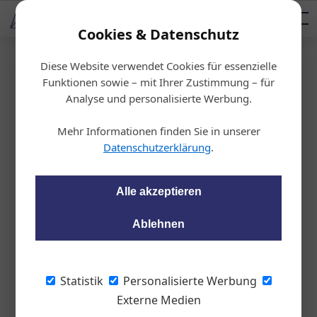
AUTOMOTIVE SERVICES
Podcast
AUTOMOTIVE AKADEMIE
AUTOMOTIVE AKADEMIE
Mediadaten
Cookies & Datenschutz
Diese Website verwendet Cookies für essenzielle
Startseite
/
Ausbildung
Funktionen sowie – mit Ihrer Zustimmung – für
Automotive Akademie
Analyse und personalisierte Werbung.
§57a Bildungspass verlängern:
Mehr Informationen finden Sie in unserer
Restplätze im April
Datenschutzerklärung
.
wom87
24.03.2022, 18:15 Uhr
Alle akzeptieren
Ablehnen
Wer noch vor Ostern seinen §57a-Bildungspass verlängern
will, sollte sich rasch einen Kursplatz in der Automotive
Akademie sichern. Es gibt noch wenige Restplätze für das
Statistik
Personalisierte Werbung
Webinar und die Präsenzschulung.
Externe Medien