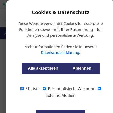
AUTOMOTIVE SERVICES
AUTOMOTIVE AKADEMIE
Cookies & Datenschutz
Diese Website verwendet Cookies für essenzielle
Funktionen sowie – mit Ihrer Zustimmung – für
Auto & Politik
Ausbildung
Werkstatt
Analyse und personalisierte Werbung.
Mehr Informationen finden Sie in unserer
Datenschutzerklärung
.
Personalrochade
Alle akzeptieren
Ablehnen
wom87
Statistik
Personalisierte Werbung
Christian Rothböck geht
Externe Medien
seine Aufgaben als Direk
und Verantwortlicher fü