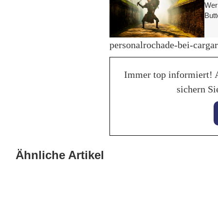
Werb
Butt
personalrochade-bei-cargar
Immer top informiert! 
sichern Si
28. Jan
Bala
28. Januar 2026
KI hilft beim perfekten
Ähnliche Artikel
Trakt
Fahrzeuginserat auf mobile.de
Lebe
Allgemein
Allgeme