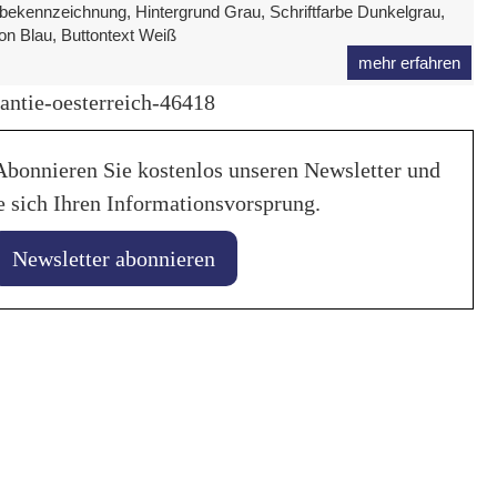
ekennzeichnung, Hintergrund Grau, Schriftfarbe Dunkelgrau,
on Blau, Buttontext Weiß
mehr erfahren
antie-oesterreich-46418
Abonnieren Sie kostenlos unseren Newsletter und
e sich Ihren Informationsvorsprung.
Newsletter abonnieren
28. Januar 2026
uar 2026
Liqui Moly unte
ncing von
Weltmeistersch
ionsbatterien verlängert
2029
nszeit
in
Allgemein