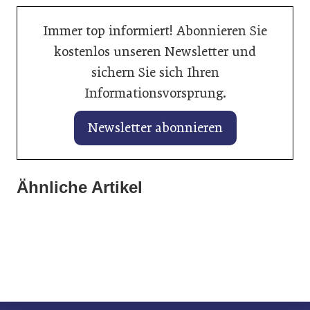
Immer top informiert! Abonnieren Sie
kostenlos unseren Newsletter und
sichern Sie sich Ihren
Informationsvorsprung.
Newsletter abonnieren
28. Januar 2026
KI hilft beim perfekten Fahrzeuginserat
28. Januar 2026
Ähnliche Artikel
28. Januar 2026
Balancing von Traktionsbatterien
auf mobile.de
Liqui Moly unterstützt Rugby-
verlängert Lebenszeit
Weltmeisterschaften 2027 und 2029
Allgemein
Allgemein
Allgemein