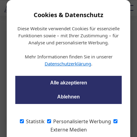
AUTOMOTIVE SERVICES
Podcast
AUTOMOTIVE AKADEMIE
AUTOMOTIVE AKADEMIE
Mediadaten
Cookies & Datenschutz
Diese Website verwendet Cookies für essenzielle
Startseite
/
Allgemein
Funktionen sowie – mit Ihrer Zustimmung – für
OBFCM – Wie sich B
Analyse und personalisierte Werbung.
etriebe vorbereiten k
Mehr Informationen finden Sie in unserer
Datenschutzerklärung
.
önnen
Alle akzeptieren
wom87
15.03.2023, 09:05 Uhr
Ablehnen
Statistik
Personalisierte Werbung
Externe Medien
Wie können sich Betriebe