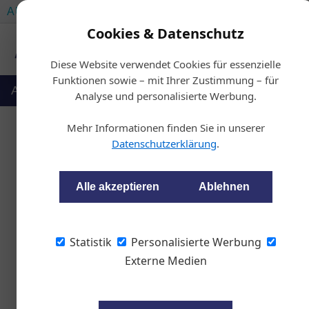
AUTOMOTIVE SERVICES
AUTOMOTIVE AKADEMIE
Cookies & Datenschutz
Diese Website verwendet Cookies für essenzielle
Funktionen sowie – mit Ihrer Zustimmung – für
Auto & Politik
Ausbildung
Werkstatt
Analyse und personalisierte Werbung.
Mehr Informationen finden Sie in unserer
Datenschutzerklärung
.
Noch 
Alle akzeptieren
Ablehnen
wom87
Statistik
Personalisierte Werbung
Externe Medien
Der Fachverband der Min
Tankstellenstatistik zu