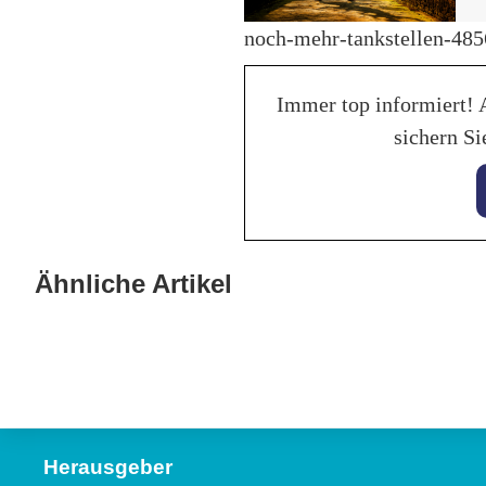
noch-mehr-tankstellen-48
Immer top informiert! 
sichern Si
28. Jan
Bala
28. Januar 2026
KI hilft beim perfekten
Ähnliche Artikel
Trakt
Fahrzeuginserat auf mobile.de
Lebe
Allgemein
Allgeme
Herausgeber