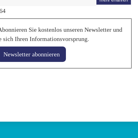
564
Abonnieren Sie kostenlos unseren Newsletter und
e sich Ihren Informationsvorsprung.
Newsletter abonnieren
28. Januar 2026
uar 2026
Liqui Moly unte
ncing von
Weltmeistersch
ionsbatterien verlängert
2029
nszeit
in
Allgemein