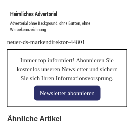
Heimliches Advertorial
Advertorial ohne Background, ohne Button, ohne
Werbekennzeichnung
neuer-ds-markendirektor-44801
Immer top informiert! Abonnieren Sie
kostenlos unseren Newsletter und sichern
Sie sich Ihren Informationsvorsprung.
Newsletter abonnieren
Ähnliche Artikel
28. Januar 2026
28. Januar 2026
KI hilft beim perfekten Fahrzeuginserat auf mobile.de
28. Januar 2026
Liqui Moly unterstützt Rugby-Weltmeisterschaften 2027
Balancing von Traktionsbatterien verlängert Lebenszeit