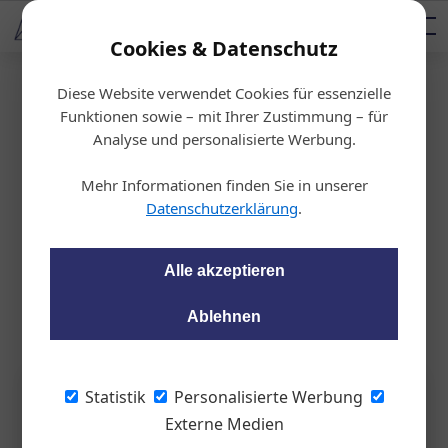
AUTOMOTIVE SERVICES
Podcast
AUTOMOTIVE AKADEMIE
AUTOMOTIVE AKADEMIE
Mediadaten
Cookies & Datenschutz
Diese Website verwendet Cookies für essenzielle
Startseite
/
Allgemein
Funktionen sowie – mit Ihrer Zustimmung – für
Neuer DS Markendirektor
Analyse und personalisierte Werbung.
Mehr Informationen finden Sie in unserer
wom87
08.10.2020, 09:38 Uhr
Datenschutzerklärung
.
DS Automobiles, die Premium-Marke der Groupe PSA, erhält
Alle akzeptieren
in Österreich eine neue Führung. Antonio Asaro hat die
Direktion der Marke übernommen.
Ablehnen
Statistik
Personalisierte Werbung
Externe Medien