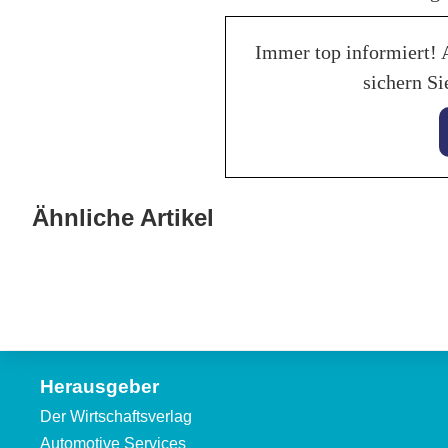
Immer top informiert! 
sichern Si
28. Jan
Bala
28. Januar 2026
KI hilft beim perfekten
Ähnliche Artikel
Trakt
Fahrzeuginserat auf mobile.de
Lebe
Allgemein
Allgeme
Herausgeber
Der Wirtschaftsverlag
Automotive Services