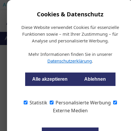
AUTOMOTIVE SERVICES
AUTOMOTIVE AKADEMIE
Cookies & Datenschutz
Diese Website verwendet Cookies für essenzielle
Funktionen sowie – mit Ihrer Zustimmung – für
Auto & Politik
Ausbildung
Werkstatt
Analyse und personalisierte Werbung.
Mehr Informationen finden Sie in unserer
Datenschutzerklärung
.
Ist Ihre §57a-Au
Alle akzeptieren
Ablehnen
wom87
Statistik
Personalisierte Werbung
Mit der Umsetzung der R
Externe Medien
Fahrzeugüberprüfung) du
Novelle wurden einige A