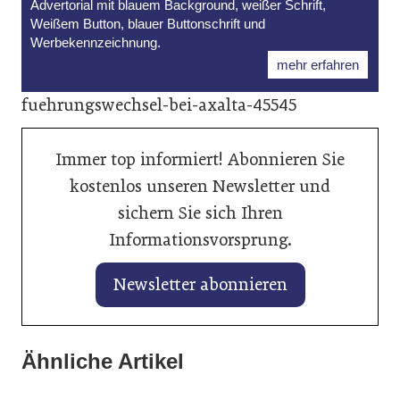
Advertorial mit blauem Background, weißer Schrift,
Weißem Button, blauer Buttonschrift und
Werbekennzeichnung.
mehr erfahren
fuehrungswechsel-bei-axalta-45545
Immer top informiert! Abonnieren Sie
kostenlos unseren Newsletter und
sichern Sie sich Ihren
Informationsvorsprung.
Newsletter abonnieren
28. Januar 2026
KI hilft beim perfekten Fahrzeuginserat
28. Januar 2026
Ähnliche Artikel
28. Januar 2026
Balancing von Traktionsbatterien
auf mobile.de
Liqui Moly unterstützt Rugby-