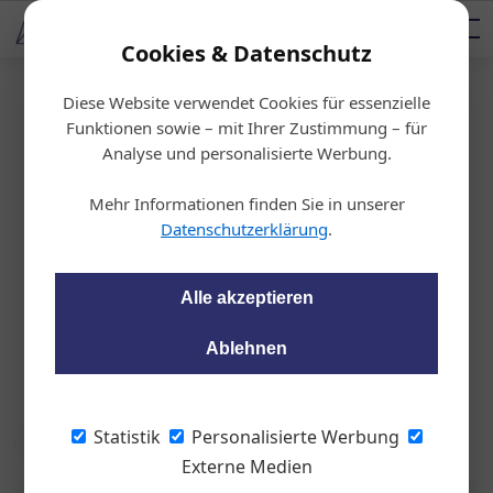
AUTOMOTIVE SERVICES
Podcast
AUTOMOTIVE AKADEMIE
AUTOMOTIVE AKADEMIE
Mediadaten
Cookies & Datenschutz
Diese Website verwendet Cookies für essenzielle
Startseite
/
Allgemein
Funktionen sowie – mit Ihrer Zustimmung – für
Führungswechsel be
Analyse und personalisierte Werbung.
i Axalta
Mehr Informationen finden Sie in unserer
Datenschutzerklärung
.
wom87
09.04.2020, 11:19 Uhr
Alle akzeptieren
Peter Kalina übergibt das Führungszepter
Ablehnen
und wechselt in die Pension.
Statistik
Personalisierte Werbung
Externe Medien