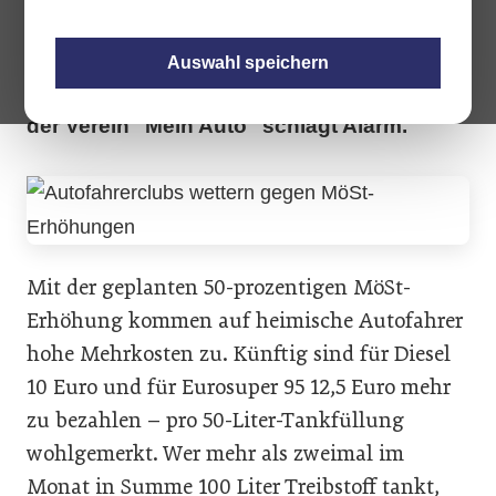
letztendlich auch all jene mehr zahlen
müssen, die auf umweltfreundliche Plug-in-
Auswahl speichern
Hybridfahrzeuge setzen. Der ÖAMTC
fordert eine Entlastung für Pendler. Auch
der Verein "Mein Auto" schlägt Alarm.
Mit der geplanten 50-prozentigen MöSt-
Erhöhung kommen auf heimische Autofahrer
hohe Mehrkosten zu. Künftig sind für Diesel
10 Euro und für Eurosuper 95 12,5 Euro mehr
zu bezahlen – pro 50-Liter-Tankfüllung
wohlgemerkt. Wer mehr als zweimal im
Monat in Summe 100 Liter Treibstoff tankt,