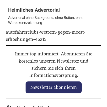
Heimliches Advertorial
Advertorial ohne Background, ohne Button, ohne
Werbekennzeichnung
autofahrerclubs-wettern-gegen-moest-
erhoehungen-46219
Immer top informiert! Abonnieren Sie
kostenlos unseren Newsletter und
sichern Sie sich Ihren
Informationsvorsprung.
Newsletter abonnieren
28. Januar 2026
KI hilft beim perfekten Fahrzeuginserat
28. Januar 2026