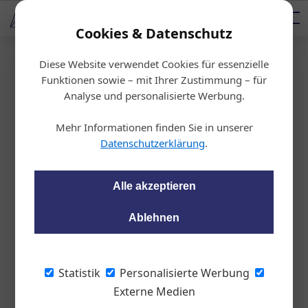
AUTOMOTIVE SERVICES
Podcast
AUTOMOTIVE AKADEMIE
AUTOMOTIVE AKADEMIE
Mediadaten
Cookies & Datenschutz
Diese Website verwendet Cookies für essenzielle
Startseite
/
Allgemein
Funktionen sowie – mit Ihrer Zustimmung – für
Autofahrerclubs wett
Analyse und personalisierte Werbung.
ern gegen MöSt-Erhö
Mehr Informationen finden Sie in unserer
Datenschutzerklärung
.
hungen
Alle akzeptieren
wom87
27.04.2021, 10:04 Uhr
Ablehnen
Die Erhöhung der Mineralölsteuer
(MöSt) trifft Autofahrer hart. Der ARBÖ
Statistik
Personalisierte Werbung
kritisiert die Regierungspläne, fürchtet eine
Externe Medien
Zweiklassen-Gesellschaft und betont, dass