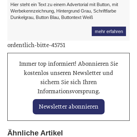
Hier steht ein Text zu einem Advertorial mit Button, mit
Werbekennzeichnung, Hintergrund Grau, Schriftfarbe
Dunkelgrau, Button Blau, Buttontext Weiß
mehr erfahren
ordentlich-bitte-45751
Immer top informiert! Abonnieren Sie
kostenlos unseren Newsletter und
sichern Sie sich Ihren
Informationsvorsprung.
Newsletter abonnieren
28. Januar 2026
27. Januar 2026
Ähnliche Artikel
Balancing von Traktionsbatterien
25. Januar 2026
Banner vertieft Zusammenarbeit mit