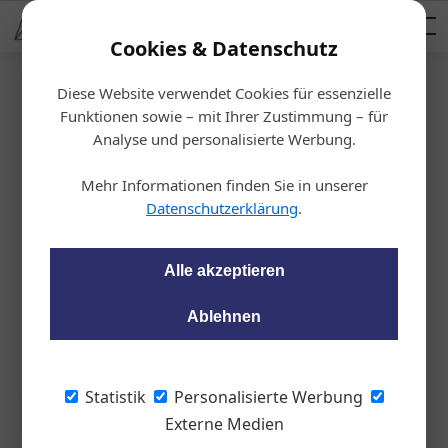
AUTOMOTIVE SERVICES
Podcast
AUTOMOTIVE AKADEMIE
AUTOMOTIVE AKADEMIE
Mediadaten
Cookies & Datenschutz
Diese Website verwendet Cookies für essenzielle
Startseite
/
Karosserie, Lack & Pflege
Funktionen sowie – mit Ihrer Zustimmung – für
Ordentlich, bitte.
Analyse und personalisierte Werbung.
Mehr Informationen finden Sie in unserer
Philipp Bednar
10.04.2014, 08:56 Uhr
Datenschutzerklärung
.
Der Frühlingsstart ist ein guter Zeitpunkt,
Alle akzeptieren
um mit Fahrzeugwäsche und Klimaservice
gutes Geld zu verdienen.von Philipp
Ablehnen
Bednar
Statistik
Personalisierte Werbung
Externe Medien