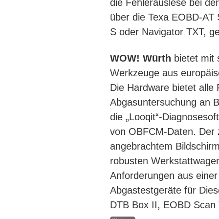
die Fehlerauslese bei de
über die Texa EOBD-AT S
S oder Navigator TXT, g
WOW! Würth
bietet mit
Werkzeuge aus europäisc
Die Hardware bietet alle 
Abgasuntersuchung an Be
die „Looqit“-Diagnosesof
von OBFCM-Daten. Der z
angebrachtem Bildschirm
robusten Werkstattwagen
Anforderungen aus einer 
Abgastestgeräte für Die
DTB Box II, EOBD Scan 