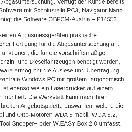
r Abgasuntersuchung. Verfügt der Kunde bereits
oftware mit Schnittstelle RC3, Navigator Nano
enügt die Software OBFCM-Austria – P14553.
 seinen Abgasmessgeräten praktische
her Fertigung für die Abgasuntersuchung an.
Funktionen, die für die vorschriftsmäßige
nzin- und Dieselfahrzeugen benötigt werden,
tware ermöglicht die Auslese und Übertragung
entrale Windows PC mit großem, ergonomisch
 ist ebenso wie ein Laserdrucker auf einem
 montiert. Die Werkstatt kann nach ihren
breiten Angebotspalette auswählen, welche die
sel und Otto-Motoren WDA 3 mobil, WGA 3.2,
Tool Snooper+ oder W.EASY Box 2.0 umfasst.