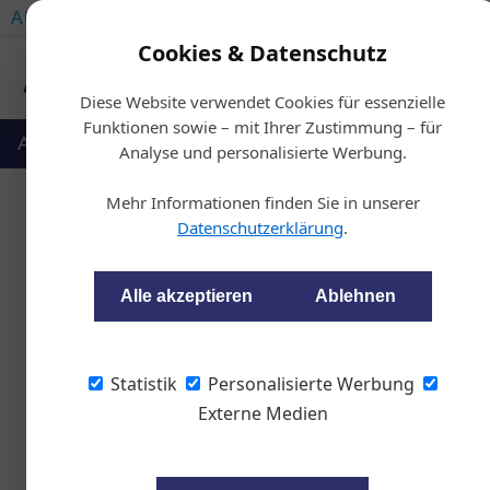
AUTOMOTIVE SERVICES
AUTOMOTIVE AKADEMIE
Cookies & Datenschutz
Diese Website verwendet Cookies für essenzielle
Funktionen sowie – mit Ihrer Zustimmung – für
Auto & Politik
Ausbildung
Werkstatt
Analyse und personalisierte Werbung.
Mehr Informationen finden Sie in unserer
Datenschutzerklärung
.
OBFCM: Ni
Alle akzeptieren
Ablehnen
Peter Seipel
Statistik
Personalisierte Werbung
Externe Medien
Seit 1. Jänner 2024 mus
jenen 240.000 Pkw ausge