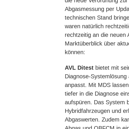
die neue Verordnung zur 
Abgasmessung per Updat
technischen Stand bring
waren natürlich rechtzei
rechtzeitig an die neuen
Marktüberblick über akt
können:
AVL Ditest
bietet mit s
Diagnose-Systemlösung an
anpasst. Mit MDS lassen
tiefer in die Diagnose ei
aufspüren. Das System b
Hybridfahrzeugen und er
Abgaswerten. Zudem kan
Abgas und OBFCM in einem