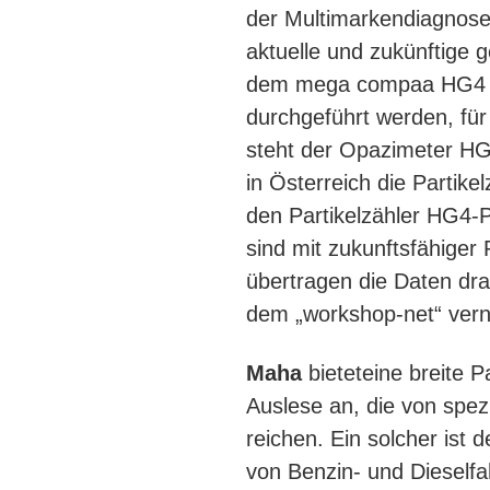
der Multimarkendiagnose
aktuelle und zukünftige 
dem mega compaa HG4 k
durchgeführt werden, für
steht der Opazimeter HG
in Österreich die Partike
den Partikelzähler HG4-
sind mit zukunftsfähiger
übertragen die Daten dr
dem „workshop-net“ ver
Maha
bietet
eine breite 
Auslese an, die von spe
reichen. Ein solcher is
von Benzin- und Dieself