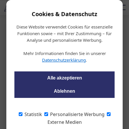
AUTOMOTIVE SERVICES
Podcast
AUTOMOTIVE AKADEMIE
AUTOMOTIVE AKADEMIE
Mediadaten
Cookies & Datenschutz
Diese Website verwendet Cookies für essenzielle
Startseite
/
KFZ-Technik
Funktionen sowie – mit Ihrer Zustimmung – für
Mit einem hellblauen
Analyse und personalisierte Werbung.
Auge davongekomm
Mehr Informationen finden Sie in unserer
Datenschutzerklärung
.
en
Alle akzeptieren
Philipp Bednar
18.02.2021, 13:54 Uhr
Ablehnen
Tassilo Rodlauer ist zurück im Chefsessel
bei Goodyear Dunlop Austria. Der
Statistik
Personalisierte Werbung
erfahrene Reifenprofi blickt auf ein
Externe Medien
schwieriges Jahr zurück, erkennt im Reifen