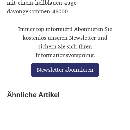
mit-einem-hellblauen-auge-
davongekommen-46000
Immer top informiert! Abonnieren Sie
kostenlos unseren Newsletter und
sichern Sie sich Ihren
Informationsvorsprung.
Newsletter abonnieren
28. Januar 2026
27. Januar 2026
Ähnliche Artikel
Balancing von Traktionsbatterien
25. Januar 2026
Banner vertieft Zusammenarbeit mit
verlängert Lebenszeit
Axalta kürt „Solar Boost“ zur Autofarbe
Autoindustrie
des Jahres 2026
Allgemein
Allgemein