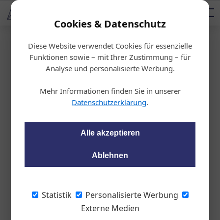
AUTOMOTIVE SERVICES
Podcast
AUTOMOTIVE AKADEMIE
AUTOMOTIVE AKADEMIE
Mediadaten
Cookies & Datenschutz
Diese Website verwendet Cookies für essenzielle
Startseite
/
Werkstatt
Funktionen sowie – mit Ihrer Zustimmung – für
Berner: Aufgeschobe
Analyse und personalisierte Werbung.
n, nicht aufgehoben
Mehr Informationen finden Sie in unserer
Datenschutzerklärung
.
Peter Seipel
19.03.2020, 12:52 Uhr
Alle akzeptieren
Berner Vertriebsleiter Alfred Rieder sorgt
Ablehnen
dafür, dass die Lieferkette zu den
Werkstattkunden aufrecht bleibt und
rechnet mit einem schnellen Wieder-
Statistik
Personalisierte Werbung
Anspringen der Wirtschaft nach
Externe Medien
überstandener Krise.