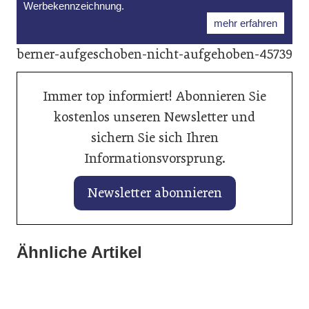
Werbekennzeichnung.
mehr erfahren
berner-aufgeschoben-nicht-aufgehoben-45739
Immer top informiert! Abonnieren Sie
kostenlos unseren Newsletter und
sichern Sie sich Ihren
Informationsvorsprung.
Newsletter abonnieren
28. Januar 2026
27. Januar 2026
Ähnliche Artikel
Balancing von Traktionsbatterien
25. Januar 2026
Banner vertieft Zusammenarbeit mit
verlängert Lebenszeit
Axalta kürt „Solar Boost“ zur Autofarbe
Autoindustrie
des Jahres 2026