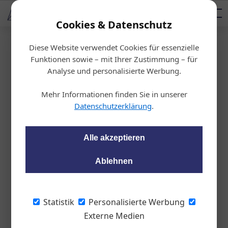
AUTOMOTIVE SERVICES
Podcast
AUTOMOTIVE AKADEMIE
AUTOMOTIVE AKADEMIE
Mediadaten
Cookies & Datenschutz
Diese Website verwendet Cookies für essenzielle
Startseite
/
Profis am Werk
Funktionen sowie – mit Ihrer Zustimmung – für
Porträt Autowerft
Analyse und personalisierte Werbung.
Benzin im Blut
Mehr Informationen finden Sie in unserer
Datenschutzerklärung
.
Peter Seipel
18.09.2023, 16:21 Uhr
Alle akzeptieren
Andreas Fojtik betreibt in Bisamberg eine
Kfz-Werkstatt für alle Marken mit
Ablehnen
Schwerpunkt Oldtimer-Restaurierung. Den
aktuellen Trend zur Elektrifizierung hält der
leidenschaftliche Motorsportler für einen
Statistik
Personalisierte Werbung
Irrweg.
Externe Medien