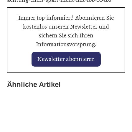
Immer top informiert! Abonnieren Sie
kostenlos unseren Newsletter und
sichern Sie sich Ihren
Informationsvorsprung.
Newsletter abonnieren
15. Januar 2026
Ähnliche Artikel
16. Januar 2026
Volkswagen, SEAT und CUPRA starten
Mahle setzt starkes Signal in Kärnten
mit Rückenwind ins Jahr 2026
08. Januar 2025
Neuer Leiter für Mercedes-Benz Vans
Allgemein
Allgemein
Fahrzeughandel