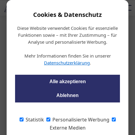
AUTOMOTIVE SERVICES
Podcast
AUTOMOTIVE AKADEMIE
AUTOMOTIVE AKADEMIE
Mediadaten
Cookies & Datenschutz
Diese Website verwendet Cookies für essenzielle
Startseite
/
Management
Funktionen sowie – mit Ihrer Zustimmung – für
Betriebsklima
Analyse und personalisierte Werbung.
Achtung Chefs: Spar
Mehr Informationen finden Sie in unserer
t nicht mit Lob!
Datenschutzerklärung
.
Rolf Leicher
15.06.2023, 10:08 Uhr
Alle akzeptieren
Ablehnen
Lob und Anerkennung stärken das
Selbstwertgefühl und erhöhen die
Arbeitszufriedenheit der Mitarbeiter. Wer
Statistik
Personalisierte Werbung
besondere Leistung nicht lobt, hat auch
Externe Medien
nicht das Recht, bei Fehlern zu kritisieren.