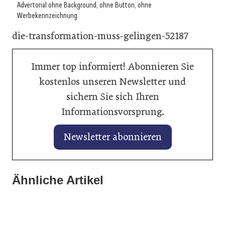
Advertorial ohne Background, ohne Button, ohne
Werbekennzeichnung
die-transformation-muss-gelingen-52187
Immer top informiert! Abonnieren Sie
kostenlos unseren Newsletter und
sichern Sie sich Ihren
Informationsvorsprung.
Newsletter abonnieren
15. Januar 2026
Ähnliche Artikel
28. Januar 2026
Volkswagen, SEAT und CUPRA starten mit Rückenwind
KI hilft beim perfekten Fahrzeuginserat auf mobile.de
ins Jahr 2026
16. Januar 2025
Autohandel unter Druck
Allgemein