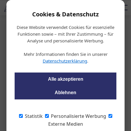
AUTOMOTIVE SERVICES
Podcast
AUTOMOTIVE AKADEMIE
AUTOMOTIVE AKADEMIE
Mediadaten
Cookies & Datenschutz
Diese Website verwendet Cookies für essenzielle
Startseite
/
Fahrzeughandel
Funktionen sowie – mit Ihrer Zustimmung – für
Konsumkredite
Analyse und personalisierte Werbung.
„Die Transformation muss gelin
Mehr Informationen finden Sie in unserer
gen“
Datenschutzerklärung
.
Peter Seipel
24.10.2023, 14:43 Uhr
Alle akzeptieren
Ablehnen
Michael Schwaiger, Chief Commercial Officer der Santander
Consumer Bank, spricht im Interview mit der KFZwirtschaft
über das angespannte Neuwagengeschäft, neue
Statistik
Personalisierte Werbung
Herausforderungen bei Händlerrahmenverträgen und den
Externe Medien
Wandel hin zur Elektromobilität.