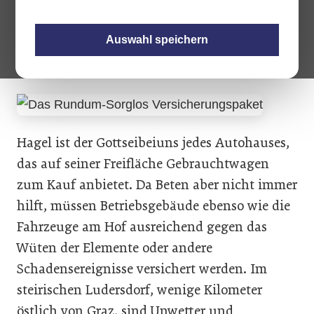
und die Betriebshaftpflicht abdeckt. Erster
Kunde ist Manfred Harb mit seinem erst
Auswahl speichern
kürzlich eröffneten Autozentrum im
steirischen Ludersdorf.
Hagel ist der Gottseibeiuns jedes Autohauses,
das auf seiner Freifläche Gebrauchtwagen
zum Kauf anbietet. Da Beten aber nicht immer
hilft, müssen Betriebsgebäude ebenso wie die
Fahrzeuge am Hof ausreichend gegen das
Wüten der Elemente oder andere
Schadensereignisse versichert werden. Im
steirischen Ludersdorf, wenige Kilometer
östlich von Graz, sind Unwetter und