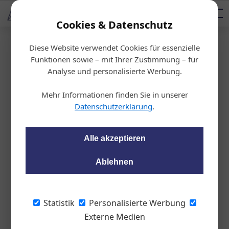
AUTOMOTIVE SERVICES
Podcast
AUTOMOTIVE AKADEMIE
AUTOMOTIVE AKADEMIE
Mediadaten
Cookies & Datenschutz
Diese Website verwendet Cookies für essenzielle
Startseite
/
Fahrzeughandel
Funktionen sowie – mit Ihrer Zustimmung – für
Betriebsversicherung
Analyse und personalisierte Werbung.
Das Rundum-Sorglo
Mehr Informationen finden Sie in unserer
s Versicherungspake
Datenschutzerklärung
.
t
Alle akzeptieren
Peter Seipel
01.12.2022, 09:42 Uhr
Ablehnen
Garanta hat für Kfz-Betriebe ein
Statistik
Personalisierte Werbung
Versicherungspaket geschnürt, das
Externe Medien
gleichzeitig Firmengebäude, Fahrzeuge